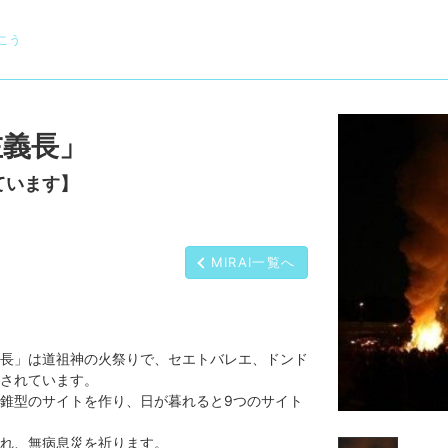
こう
左義長」
ています】
MIRAI一覧へ
長」は道祖神の火祭りで、セエトバレエ、ドンド
されています。
錐型のサイトを作り、日が暮れると9つのサイト
れ、無病息災を祈ります。