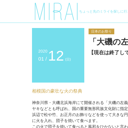
ちょっと先のミライを探しに行
日本のお祭り
「大磯の
12
2020
【現在は終了し
01 /
(日)
相模国の豪壮な火の祭典
神奈川県・大磯北浜海岸にて開催される「大磯の左義
ヤキなどとも呼ばれ、国の重要無形民族文化財に指定
浜辺で松や竹、お正月のお飾りなどを使って大きな円
に火を入れ、団子を焼いて食べます。
この火で団子を焼いて食べると風邪をひかないと言わ