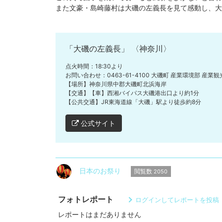
また文豪・島崎藤村は大磯の左義長を見て感動し、大
「大磯の左義長」 〈神奈川〉
点火時間：18:30より
お問い合わせ：0463-61-4100 大磯町 産業環境部 産業
【場所】神奈川県中郡大磯町北浜海岸
【交通】【車】西湘バイパス大磯港出口より約1分
【公共交通】JR東海道線「大磯」駅より徒歩約8分
公式サイト
日本のお祭り
閲覧数
2050
フォトレポート
ログインしてレポートを投稿
レポートはまだありません