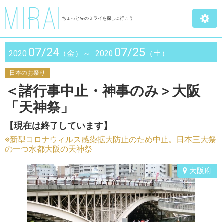
ちょっと先のミライを探しに行こう
07/24
07/25
2020
（金）～
2020
（土）
日本のお祭り
＜諸行事中止・神事のみ＞大阪
「天神祭」
【現在は終了しています】
※新型コロナウィルス感染拡大防止のため中止。日本三大祭
の一つ水都大阪の天神祭
大阪府