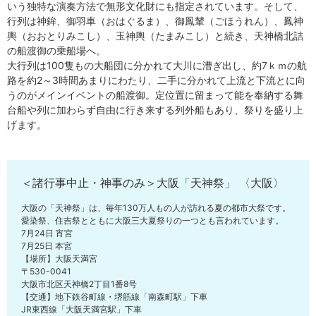
いう独特な演奏方法で無形文化財にも指定されています。そして、
行列は神鉾、御羽車（おはぐるま）、御鳳輦（ごほうれん）、鳳神
輿（おおとりみこし）、玉神輿（たまみこし）と続き、天神橋北詰
の船渡御の乗船場へ。
大行列は100隻もの大船団に分かれて大川に漕ぎ出し、約7ｋｍの航
路を約2～3時間あまりにわたり、二手に分かれて上流と下流とに向
うのがメインイベントの船渡御。定位置に留まって能を奉納する舞
台船や列に加わらず自由に行き来する列外船もあり、祭りを盛り上
げます。
＜諸行事中止・神事のみ＞大阪「天神祭」 〈大阪〉
大阪の「天神祭」は、毎年130万人もの人が訪れる夏の都市大祭です。
愛染祭、住吉祭とともに大阪三大夏祭りの一つとも言われています。
7月24日 宵宮
7月25日 本宮
【場所】大阪天満宮
〒530-0041
大阪市北区天神橋2丁目1番8号
【交通】地下鉄谷町線・堺筋線「南森町駅」下車
JR東西線「大阪天満宮駅」下車