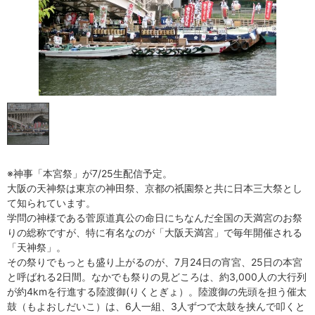
※神事「本宮祭」が7/25生配信予定。
大阪の天神祭は東京の神田祭、京都の祇園祭と共に日本三大祭とし
て知られています。
学問の神様である菅原道真公の命日にちなんだ全国の天満宮のお祭
りの総称ですが、特に有名なのが「大阪天満宮」で毎年開催される
「天神祭」。
その祭りでもっとも盛り上がるのが、7月24日の宵宮、25日の本宮
と呼ばれる2日間。なかでも祭りの見どころは、約3,000人の大行列
が約4kmを行進する陸渡御(りくとぎょ）。陸渡御の先頭を担う催太
鼓（もよおしだいこ）は、6人一組、3人ずつで太鼓を挟んで叩くと