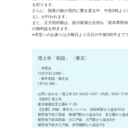
を祈ります。
さらに、除夜の鐘が境内に響き渡る中、午前0時より
え)」が行われます。
また、正月初祈願は、徳川家康公念持仏「黒本尊阿弥
の御利益を仰ぎます。
※本堂へのお参りは大晦日より元日の午後5時半まで
増上寺「初詣」 〈東京〉
・浄焚会
12月31日 23時～
・新年初詣・修正会
1月1日 0時～
お問い合わせ：増上寺 03-3432-1431（代表）9:00-17
【場所】増上寺
東京都港区芝公園4-7-35
【交通】JR線・東京モノレール 浜松町駅から徒歩10分
都営地下鉄三田線 御成門駅から徒歩3分、芝公園から徒
都営地下鉄浅草線・大江戸線 大門駅から徒歩5分
都営地下鉄大江戸線 赤羽橋駅から徒歩7分