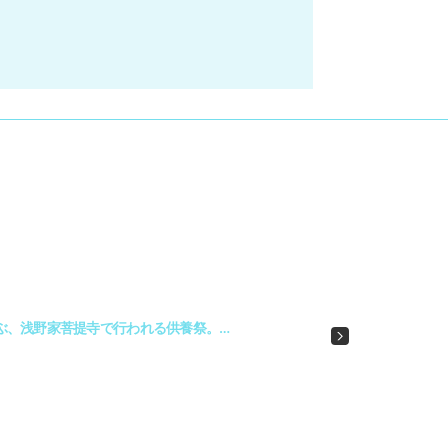
ぶ、浅野家菩提寺で行われる供養祭。…
Next