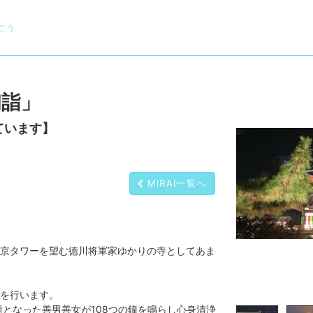
こう
初詣」
ています】
MIRAI一覧へ
京タワーを望む徳川将軍家ゆかりの寺としてあま
を行います。
組となった善男善女が108つの鐘を鳴らし心身清浄