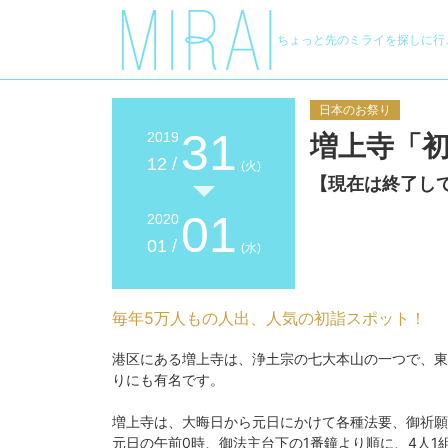
ちょっと先のミライを探しに行
日本のお祭り
31
2019
増上寺「
12 /
(火)
【現在は終了し
01
2020
01 /
(水)
毎年5万人もの人出、人気の初詣スポット！
港区にある増上寺は、浄土宗の七大本山の一つで、東
りにも有名です。
増上寺は、大晦日から元日にかけて各種法要、御祈願
元日の午前0時、御法主台下の1番鐘より順に、4人1