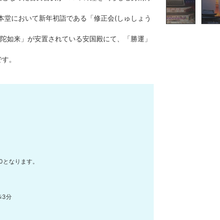
本堂において新年初詣である「修正会(しゅしょう
陀如来」が安置されている安国殿にて、「勝運」
です。
:00となります。
歩3分