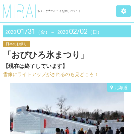
ちょっと先のミライを探しに行こう
01/31
02/02
2020
（金）～
2020
（日）
日本のお祭り
「おびひろ氷まつり」
【現在は終了しています】
雪像にライトアップがされるのも見どころ！
北海道