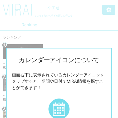
全国版
ちょっと先のミライを探しに行こう
Ranking
ランキング
カレンダーアイコンについて
～2026/9/13まで
東京国立近代美術館 「杉本博司 絶滅写真」
画面右下に表示されているカレンダーアイコンを
タップすると、期間や日付でMIRAI情報を探すこ
とができます！
～2026/12/20まで
福岡市美術館 企画展×福岡現代作家ファイル2026 「山内光枝展 潮ノ記」