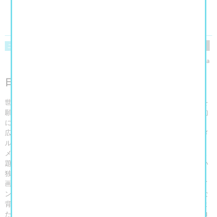
閲覧数
123
ニュース
美術館・博物館・アート展
yukaringosha
日本初個展！これまでの活動を制作年順にたどる
世界最初の被爆地である広島市は、世界の恒久平和と人類の繁栄を
願う「ヒロシマの心」を、美術を通して世界へ発信することを目的
に、1989年にヒロシマ賞を創設し、3年に一度授与してきました。
広島市現代美術館では、その第12回ヒロシマ賞の受賞者となったメ
ル・チンの受賞記念展を開催します。
メル・チン（1951–）は、環境問題をはじめとする複雑な社会的課
題に動機づけられたアイデアを、既存のカテゴリーにとらわれない
独自の方法によって表現してきました。彫刻、ドローイング、絵
画、ビデオ、アニメーション、ビデオゲームから、大規模な公共イ
ンスタレーションに至るまで、ユニークで幅広い作品群は、多様な
背景を持つ人々を惹きつけ、社会への関心を喚起してきました。ま
た、地域住民との協働や科学的なアプローチを取り入れた長期プロ