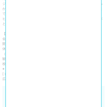
ジェクトを展開し、アートがいかに社会的意識と責任を喚起しうる
かを探求してきました。日本で初めての個展となる本展は、これま
での代表的な作品を通してメル・チンの活動を紹介するとともに、
ヒロシマのために制作された新作を展示し、アートによる社会変革
と自己変容の可能性を提示します。
【開催概要】
会期：2026年7月25日（土）～10月12日（月・祝）
開館時間：10：00～17：00 ※入場は閉館の30分前まで
休館日：月曜日（ただし9月21日、10月12日は開館）、9月24日
（木）
観覧料：一般 1,600円 (1,250円)／大学生 1,200円 (900円)／高
校生・65 歳以上 800円 (600円)／中学生以下 無料
※（ ）内は前売りおよび30名以上の団体料金
[ 前売券取扱] ※販売は7月24日（金）まで
広島市現代美術館受付、オンラインショップ「339」
広島市現代美術館 「第12回ヒロシマ賞受賞記念 メ
ル・チン展」