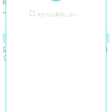
～2026/10/4まで
ART FAIR ASIA FUKUOKA 2026
次からは表示しない。
»» もっと見る
07/25
10/12
2026
（土）～
2026
（月）
広島市現代美術館 「第12回ヒロ
シマ賞受賞記念 メル・チン展」