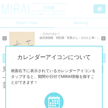
全国版
ちょっと先のミライを探しに行こう
What's New
Ranking
～2026/11/8まで
細見美術館 特別展「良寛さん－その人と禅－」
Previous
Ne
カレンダーアイコンについて
09/5
12/13
2026
（土）～
2026
（日）
東京都現代美術館 「共時的星叢
画面右下に表示されているカレンダーアイコンを
―時を共にした星たち 越境する
タップすると、期間や日付でMIRAI情報を探すこ
とができます！
芸術のまなざし」