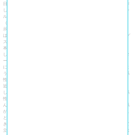
日本統治期に台湾へのシュルレアリスム導入を試み、日本語で詩作
した数人の詩人をめぐる歴史的な営みを軸に、地域や時代、ジャン
ルを横断する多様な作品を散りばめた映画『日曜日の散歩者』
（2015年、日本公開2017年）。この映画は、固定された物語を提
示せず、観客がそれぞれの視点を見いだせるものでした。本展で
は、その監督である黄亜歴（HUANG Ya-li ホアン・ヤーリー）をゲ
ストキュレーターに迎えます。
本展では、この映画をめぐる思索や編集手法を展示空間へと展開
し、美術作品や文芸、映画、音楽、演劇、舞踏などの資料をモンタ
ージュのように組み合わせ、6つの章を構成します。さらに、そこ
に黄亜歴のディレクションによる映像や反射する素材、迷い込むよ
うな動線が加わり、展示空間自体が、鑑賞者をも含めた複数の関係
性の交差を生みだす装置として機能します。
近代の台湾と日本に確かに存在した個々の営みは、固有の光を宿
し、たとえ隣り合っておらずとも、時を共にし、星座のように関係
性が結ばれていたといえるでしょう。本展では作品同士はもちろ
ん、わたしたち自身の身体や視線をも内包した、複雑で多様な関係
が結ばれることで、既存の語りや単線的な歴史観から距離を置くこ
とを目指します。その空間のなかで近代の作品や資料と出会うと
き、それらは単なる過去の断片としてではなく、現在の経験として
立ち現れ、わたしたちのまなざしそのものを問い返す契機となるは