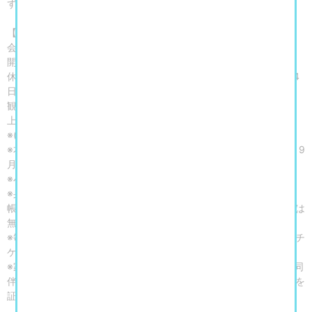
ずです。
【開催概要】
会期：2026年9月5日（土）～12月13日（日）
開館時間：10：00～18：00（展示室入場は閉館の30分前まで）
休館日：月曜日（9月21日、10月12日、11月23日は開館）、9月24
日、10月13日、11月24日
観覧料：一般 2,000円(1,600円)／大学生・専門学校生・65歳以
上 1,400円(1,120円)／中高生 800円(640円)／小学生以下無料
※( ) 内は20名様以上の団体料金
※本展チケットでMOTコレクションもご覧いただけます。ただし、9
月5日～9月18日は展示替えのためご覧いただけません。
※小学生以下のお客様は保護者の同伴が必要です。
※身体障害者手帳・愛の手帳・療育手帳・精神障害者保健福祉手
帳・被爆者健康手帳をお持ちの方と、その付添いの方（2名まで）は
無料になります。
※毎月第3水曜（シルバーデー）は、65歳以上の方は無料です。（チ
ケットカウンターで年齢を証明できるものを提示）
※家族ふれあいの日（毎月第3土曜と翌日曜）は、18歳未満の子を同
伴する保護者（2名まで）の観覧料が半額になります。（都内在住を
証明できるものを提示）