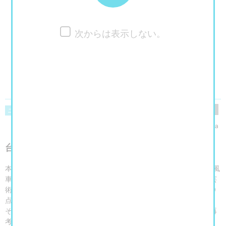
次からは表示しない。
閲覧数
790
ニュース
美術館・博物館・アート展
yukaringosha
台湾映画の異才が編む、台湾近代芸術
本展は、1930年代の台湾で結成されたモダニズム詩のグループ「風
車詩社」を描いた映画を起点に、近代の台湾と日本を多様な文化芸
術をとおして見つめ直すを展覧会です。近代台湾の美術作品約200
点、資料約600点に日本の作品約100点を加え、無数の星のように
それらの関係性が交錯する空間のなかで、現代の視点から近代を再
考することを試みます。