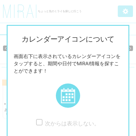
ちょっと先のミライを探しに行こう
What's New
Ranking
カレンダーアイコンについて
～2027/7/19まで
あべのハルカス美術館 「HOKUSAI ―北斎が
Previous
Ne
「北斎」だった時代―」
画面右下に表示されているカレンダーアイコンを
タップすると、期間や日付でMIRAI情報を探すこ
とができます！
美術館・博物館・アート展
※～2027/7/19まで
あべのハルカス美術館
「HOKUSAI ―北斎が「北斎」だっ
た時代―」
次からは表示しない。