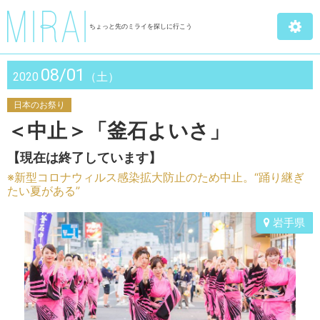
ちょっと先のミライを探しに行こう
08/01
2020
（土）
日本のお祭り
＜中止＞「釜石よいさ」
【現在は終了しています】
※新型コロナウィルス感染拡大防止のため中止。“踊り継ぎ
たい夏がある”
岩手県