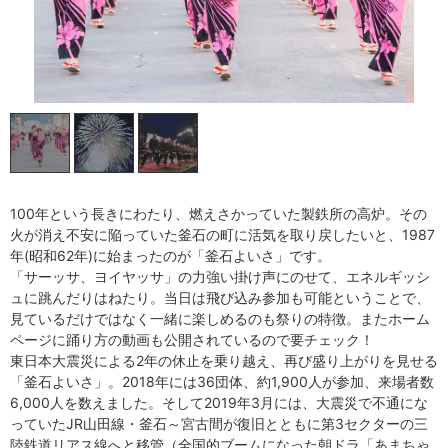
100年という長きにわたり、燃えさかっていた製鉄所の高炉。その
火が消え不安に陥っていた釜石の町に活気を取り戻したいと、1987
年(昭和62年)に始まったのが「釜石よいさ」です。
「サーッサ、ヨイヤッサ」の力強い掛け声にのせて、エネルギッシ
ュに跳んだりはねたり。当日は飛び込み参加も可能ということで、
見ているだけではなく一緒に楽しめるのも祭りの特徴。またホーム
ページに踊り方の動画も公開されているので要チェック！
東日本大震災による2年の休止を乗り越え、再び盛り上がりを見せる
「釜石よいさ」。2018年には36団体、約1,900人が参加、来場者数
6,000人を数えました。そして2019年3月には、大震災で不通にな
っていたJR山田線・釜石～宮古間が復旧とともに第3セクターの三
陸鉄道リアス線へと移管（全国的ブームになった朝ドラ「あまちゃ