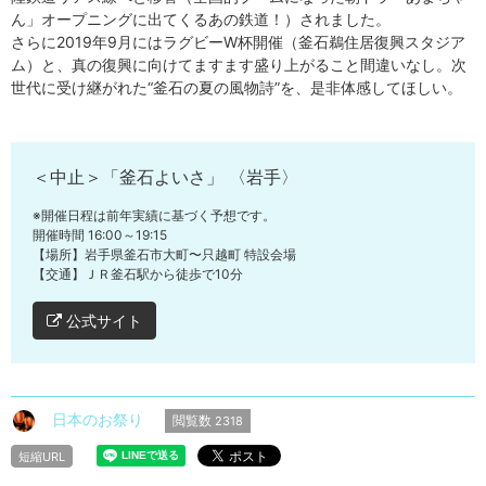
ん」オープニングに出てくるあの鉄道！）されました。
さらに2019年9月にはラグビーW杯開催（釜石鵜住居復興スタジア
ム）と、真の復興に向けてますます盛り上がること間違いなし。次
世代に受け継がれた“釜石の夏の風物詩”を、是非体感してほしい。
＜中止＞「釜石よいさ」 〈岩手〉
※開催日程は前年実績に基づく予想です。
開催時間 16:00～19:15
【場所】岩手県釜石市大町〜只越町 特設会場
【交通】ＪＲ釜石駅から徒歩で10分
公式サイト
日本のお祭り
閲覧数
2318
短縮URL