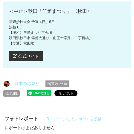
＜中止＞秋田「竿燈まつり」 〈秋田〉
竿燈妙技大会 予選 4日、5日
決勝 6日
【場所】竿燈まつり主会場
秋田県秋田市 竿燈大通り（山王十字路～二丁目橋）
【交通】秋田駅
公式サイト
日本のお祭り
閲覧数
2610
短縮URL
フォトレポート
ログインしてレポートを投稿
レポートはまだありません