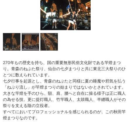
270年もの歴史を持ち、国の重要無形民俗文化財である竿燈まつ
り。青森のねぶた祭り、仙台の七夕まつりと共に東北三大祭りのひ
とつに数えられています。
七夕行事を起源とし、青森のねぶたと同様に夏の睡魔や邪気を払う
「ねぶり流し」が竿燈まつりの始まりではないかとされています。
大きな竿燈を手のひら、額、肩、腰へと自在に操る様子は正に職人
の為せる技。更に提灯職人、竹竿職人、太鼓職人、半纏職人がその
祭りを支える陰の立役者。
すべてにおいてプロフェッショナルを感じられるのが、この秋田竿
燈まつりなのです。