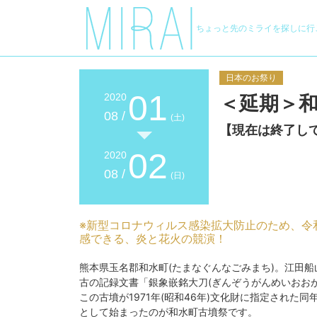
ちょっと先のミライを探しに行
日本のお祭り
01
2020
＜延期＞
08 /
(土)
【現在は終了し
02
2020
08 /
(日)
※新型コロナウィルス感染拡大防止のため、令
感できる、炎と花火の競演！
熊本県玉名郡和水町(たまなぐんなごみまち)。江田船
古の記録文書「銀象嵌銘大刀(ぎんぞうがんめいおお
この古墳が1971年(昭和46年)文化財に指定され
として始まったのが和水町古墳祭です。