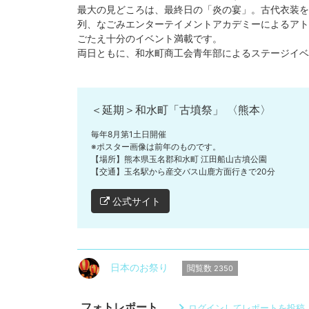
最大の見どころは、最終日の「炎の宴」。古代衣装を
列、なごみエンターテイメントアカデミーによるアト
ごたえ十分のイベント満載です。
両日ともに、和水町商工会青年部によるステージイベ
＜延期＞和水町「古墳祭」 〈熊本〉
毎年8月第1土日開催
※ポスター画像は前年のものです。
【場所】熊本県玉名郡和水町 江田船山古墳公園
【交通】玉名駅から産交バス山鹿方面行きで20分
公式サイト
日本のお祭り
閲覧数
2350
フォトレポート
ログインしてレポートを投稿