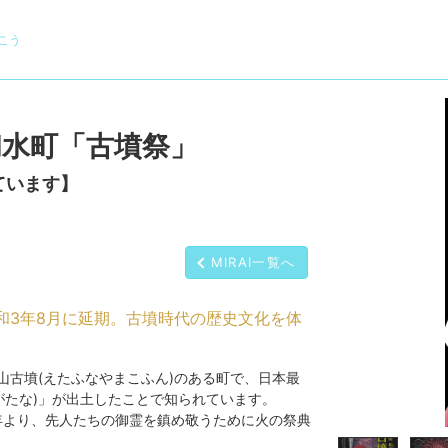
こう
和水町「古墳祭」
ています】
MIRAI一覧へ
和3年8月に延期。古墳時代の歴史文化を体
山古墳(えたふなやまこふん)のある町で、日本最
がたな)」が出土したことで知られています。
た同年より、先人たちの御霊を鎮め敬うために火の祭典