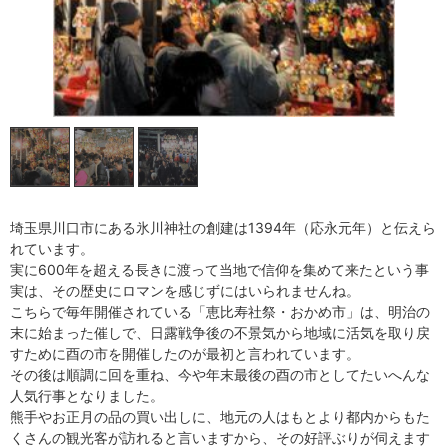
埼玉県川口市にある氷川神社の創建は1394年（応永元年）と伝えら
れています。
実に600年を超える長きに渡って当地で信仰を集めて来たという事
実は、その歴史にロマンを感じずにはいられませんね。
こちらで毎年開催されている「恵比寿社祭・おかめ市」は、明治の
末に始まった催しで、日露戦争後の不景気から地域に活気を取り戻
すために酉の市を開催したのが最初と言われています。
その後は順調に回を重ね、今や年末最後の酉の市としてたいへんな
人気行事となりました。
熊手やお正月の品の買い出しに、地元の人はもとより都内からもた
くさんの観光客が訪れると言いますから、その好評ぶりが伺えます