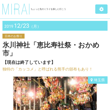
ちょっと先のミライを探しに行こう
12/23
2019
（月）
日本のお祭り
氷川神社「恵比寿社祭・おかめ
市」
【現在は終了しています】
独特の「カッコメ」と呼ばれる熊手の頒布もあり！
埼玉県