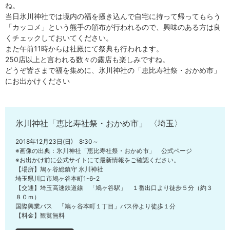
ね。
当日氷川神社では境内の福を掻き込んで自宅に持って帰ってもらう
「カッコメ」という熊手の頒布が行われるので、興味のある方は良
くチェックしておいてください。
また午前11時からは社殿にて祭典も行われます。
250店以上と言われる数々の露店も楽しみですね。
どうぞ皆さまで福を集めに、氷川神社の「恵比寿社祭・おかめ市」
にお出かけください
氷川神社「恵比寿社祭・おかめ市」 〈埼玉〉
2018年12月23日(日) 8:30～
※画像の出典：氷川神社「恵比寿社祭・おかめ市」 公式ページ
※お出かけ前に公式サイトにて最新情報をご確認ください。
【場所】鳩ヶ谷総鎮守 氷川神社
埼玉県川口市鳩ヶ谷本町1-6-2
【交通】埼玉高速鉄道線 「鳩ヶ谷駅」 １番出口より徒歩５分（約３
８０ｍ）
国際興業バス 「鳩ヶ谷本町１丁目」バス停より徒歩１分
【料金】観覧無料