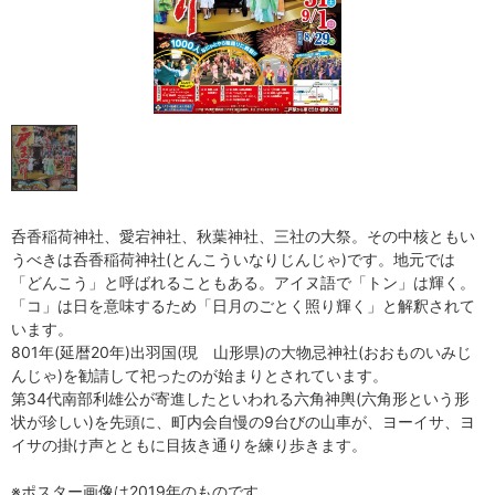
呑香稲荷神社、愛宕神社、秋葉神社、三社の大祭。その中核ともい
うべきは呑香稲荷神社(とんこういなりじんじゃ)です。地元では
「どんこう」と呼ばれることもある。アイヌ語で「トン」は輝く。
「コ」は日を意味するため「日月のごとく照り輝く」と解釈されて
います。
801年(延暦20年)出羽国(現 山形県)の大物忌神社(おおものいみじ
んじゃ)を勧請して祀ったのが始まりとされています。
第34代南部利雄公が寄進したといわれる六角神輿(六角形という形
状が珍しい)を先頭に、町内会自慢の9台びの山車が、ヨーイサ、ヨ
イサの掛け声とともに目抜き通りを練り歩きます。
※ポスター画像は2019年のものです。