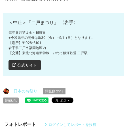
＜中止＞「二戸まつり」 〈岩手〉
毎年９月第１金～日曜日
※令和元年の開催は8/30（金）～9/1（日）となります。
【場所】〒028-6101
岩手県二戸市福岡地区内
【交通】東北北海道新幹線・いわて銀河鉄道 二戸駅
公式サイト
日本のお祭り
閲覧数
2518
短縮URL
フォトレポート
ログインしてレポートを投稿