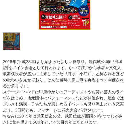
2016年(平成28年)より始まった新しい夏祭り。舞鶴城公園(甲府城
跡)をメイン会場として行われます。かつて江戸から学者や文化人、
歌舞伎役者が盛んに往来していた甲府は「小江戸」と称されるほど
の賑わいを見せており、そんな当時の雰囲気を再現すべく開催され
るお祭りです。
ステージイベントは甲府ゆかりのアーティストやお笑い芸人のライ
ヴをはじめ、地元団体のパフォーマンスなどが開催され、屋台では
グルメも満喫、子供たちが楽しめるイベントも盛り沢山という充実
ぶり。2日間とも、フィナーレに花火大会が行われます。
ちなみに2019年は武田信玄の父、武田信虎が躑躅ヶ崎(つつじがさ
き)に館を構えて500年という節目の年にあたります。