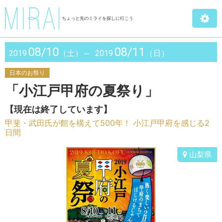
ちょっと先のミライを探しに行こう
08/10
08/11
2019
（土）～
2019
（日）
日本のお祭り
「小江戸甲府の夏祭り」
【現在は終了しています】
甲斐・武田氏が館を構えて500年！ 小江戸甲府を感じる2
日間
山梨県