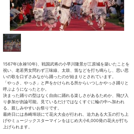
1567年(永禄10年)、戦国武将の小早川隆景が三原城を築いたことを
祝い、老若男女問わず三味線、太鼓、笛などを打ち鳴らし、思い思
いの歌を口ずさみながら踊ったのが始まりとされています。
「やっさ、やっさ」と声をかけられる所からいつしかやっさ踊りと
呼ぶようになったとか。
決まった踊りの型はなく自由に踊れる楽しさがあるためか、飛び入
り参加が勿論可能。見ているだけではなくすぐに輪の中へ加われ
る、親しみやすいお祭りです。
最終日には糸崎埠頭にて花火大会が行われ、迫力ある大玉の打ち上
げやミュージックスターマインをはじめ大小6,000発の花火が打ち
上げられます。