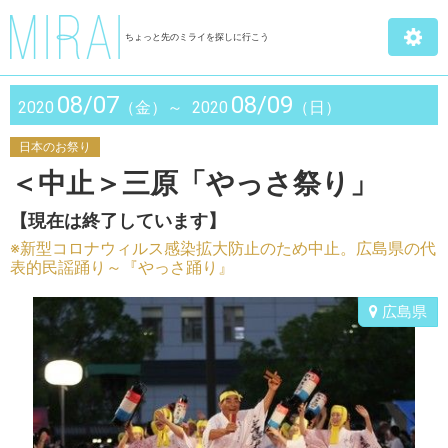
ちょっと先のミライを探しに行こう
08/07
08/09
2020
（金）～
2020
（日）
日本のお祭り
＜中止＞三原「やっさ祭り」
【現在は終了しています】
※新型コロナウィルス感染拡大防止のため中止。広島県の代
表的民謡踊り～『やっさ踊り』
広島県