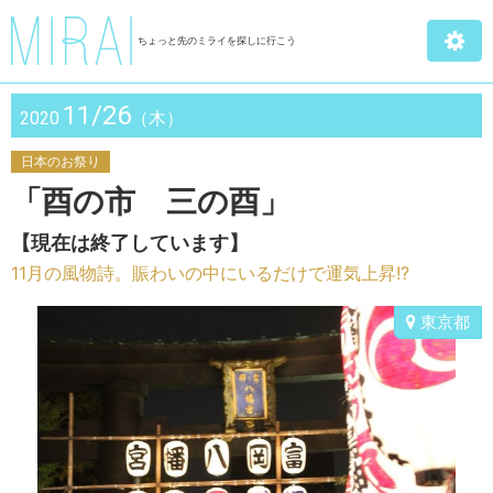
ちょっと先のミライを探しに行こう
11/26
2020
（木）
日本のお祭り
「酉の市 三の酉」
【現在は終了しています】
11月の風物詩。賑わいの中にいるだけで運気上昇!?
東京都