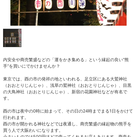
内安全や商売繁盛などの「運をかき集める」という縁起の良い”熊
手”を買いにでかけませんか？
東京では、酉の市の発祥の地といわれる、足立区にある大鷲神社
（おおとりじんじゃ）、浅草の鷲神社（おおとりじんじゃ）、目黒
の大鳥神社（おおとりじんじゃ）、新宿の花園神社などが有名で
す。
酉の市は夜中の0時に始まって、その日の24時までまる1日をかけて
行われます。
酉の市が開かれる神社などでは夜通し、商売繁盛の縁起物の熊手を
買う人で大賑わいになります。
小さいものでは500円ほどで売ってくれるお店もあります。商売を