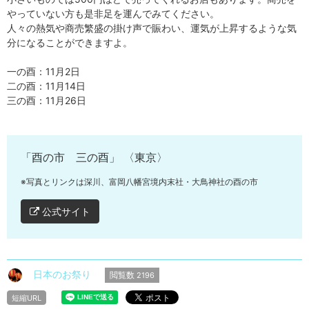
やっていない方も是非足を運んでみてください。
人々の熱気や商売繁盛の掛け声で賑わい、運気が上昇するような気
分になることができますよ。
一の酉：11月2日
二の酉：11月14日
三の酉：11月26日
「酉の市 三の酉」 〈東京〉
※写真とリンクは深川、富岡八幡宮境内末社・大鳥神社の酉の市
公式サイト
日本のお祭り
閲覧数
2196
短縮URL