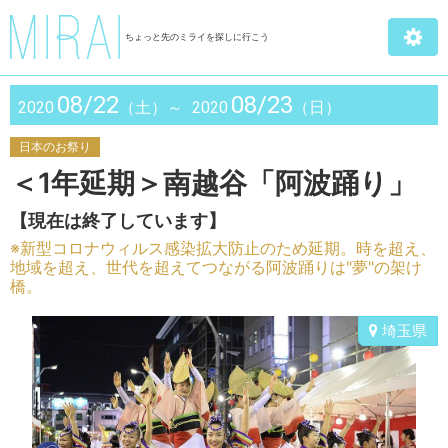
ちょっと先のミライを探しに行こう
08/22
08/23
2020
（土）～
2020
（日）
日本のお祭り
＜1年延期＞南越谷「阿波踊り」
【現在は終了しています】
※新型コロナウィルス感染拡大防止のため延期。時を超え、
地域を超え、世代を超えてつながる阿波踊りは"夢"の架け
橋。
埼玉県