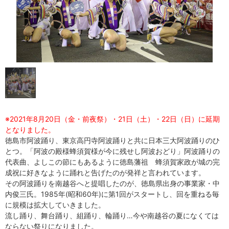
※2021年8月20日（金・前夜祭）・21日（土）・22日（日）に延期
となりました。
徳島市阿波踊り、東京高円寺阿波踊りと共に日本三大阿波踊りのひ
とつ。「阿波の殿様蜂須賀様が今に残せし阿波おどり」阿波踊りの
代表曲、よしこの節にもあるように徳島藩祖 蜂須賀家政が城の完
成祝に好きなように踊れと告げたのが発祥と言われています。
その阿波踊りを南越谷へと提唱したのが、徳島県出身の事業家・中
内俊三氏。1985年(昭和60年)に第1回がスタートし、回を重ねる毎
に規模は拡大していきました。
流し踊り、舞台踊り、組踊り、輪踊り…今や南越谷の夏になくては
ならない祭りになりました。