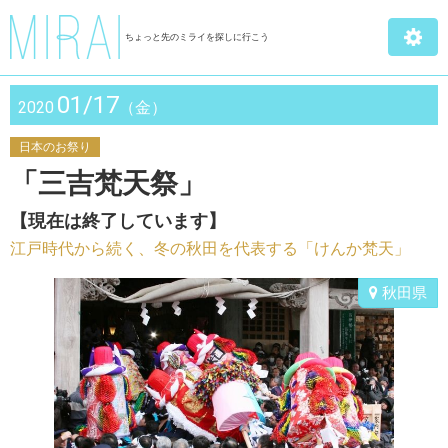
ちょっと先のミライを探しに行こう
01/17
2020
（金）
日本のお祭り
「三吉梵天祭」
【現在は終了しています】
江戸時代から続く、冬の秋田を代表する「けんか梵天」
秋田県