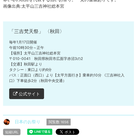
画像出典:
太平山三吉神社総本宮
「三吉梵天祭」 〈秋田〉
毎年1月17日開催
午前10時30分～正午
【場所】太平山三吉神社総本宮
〒010-0041 秋田県秋田市広面字赤沼3の2
【交通】秋田駅より
タクシー：東口より約6分
バス：正面口（西口）より【太平方面行き】乗車約10分 《三吉神社入
口》下車徒歩2分（秋田中央交通）
公式サイト
日本のお祭り
閲覧数
1656
短縮URL