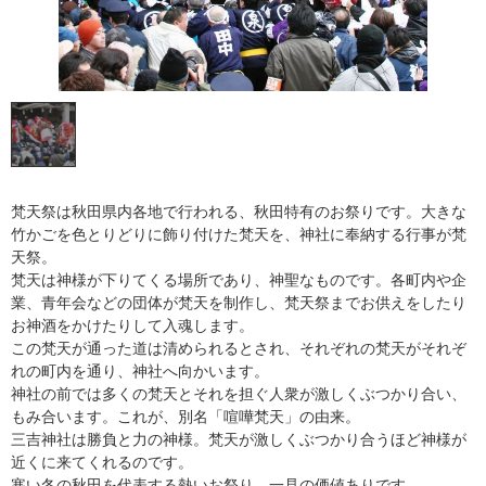
梵天祭は秋田県内各地で行われる、秋田特有のお祭りです。大きな
竹かごを色とりどりに飾り付けた梵天を、神社に奉納する行事が梵
天祭。
梵天は神様が下りてくる場所であり、神聖なものです。各町内や企
業、青年会などの団体が梵天を制作し、梵天祭までお供えをしたり
お神酒をかけたりして入魂します。
この梵天が通った道は清められるとされ、それぞれの梵天がそれぞ
れの町内を通り、神社へ向かいます。
神社の前では多くの梵天とそれを担ぐ人衆が激しくぶつかり合い、
もみ合います。これが、別名「喧嘩梵天」の由来。
三吉神社は勝負と力の神様。梵天が激しくぶつかり合うほど神様が
近くに来てくれるのです。
寒い冬の秋田を代表する熱いお祭り。一見の価値ありです。