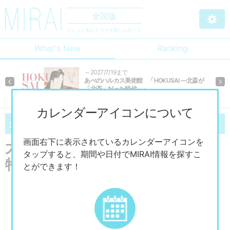
全国版
ちょっと先のミライを探しに行こう
What's New
Ranking
～2027/7/19まで
あべのハルカス美術館 「HOKUSAI ―北斎が
Previous
Ne
「北斎」だった時代―」
カレンダーアイコンについて
07/11
09/6
2026
（土）～
2026
（日）
画面右下に表示されているカレンダーアイコンを
大阪市立美術館開館90周年記念
タップすると、期間や日付でMIRAI情報を探すこ
特別展「水滸伝」
とができます！