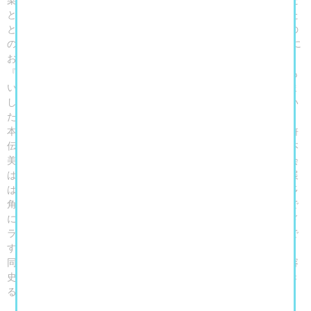
という記録があり、この宋江反乱の史実をもとに物語が形成された
とみられています。『水滸伝』の構成は年代ごとに増減があるもの
の17世紀に70回本が成立し、日本へは江戸時代に輸入され、日本に
おいても爆発的な人気を得ました。曲亭馬琴が葛飾北斎の挿絵で
『新編水滸画伝』を出版したほか、馬琴は『水滸伝』の日本版とも
いえる『南総里見八犬伝』等を著すなど、翻案作品も多数書かれま
した。歌川国芳が大胆な構図と美麗な彩色によって豪傑たちを描い
た浮世絵は今なお新鮮な魅力を放っています。
本展は『水滸伝』の物語をつぶさに紹介するものではなく、『水滸
伝』に導かれながら北宋～清の中国美術、および江戸～現代の日本
美術を広く展観するものです。これまで『水滸伝』に関わる展覧会
は、版本や国芳の浮世絵にフォーカスしたものが中心でした。本展
は中国美術を含む多彩な作品や資料を通じて『水滸伝』の世界を多
角的に提示することで、その魅力を深く味わっていただく、今まで
にない試みです。『水滸伝』は現代日本においても小説、映画、ド
ラマ、漫画、ゲーム等の各メディアで高い人気を誇るコンテンツで
す。同書をきっかけとして広い世代に中国と日本の美術に親しみ、
同時に、同書における単純ではない「忠義」のありようとその受容
史から、各時代の世相や思想、理想を知り、翻っては私たちの生き
る現在を考える機会となることでしょう。