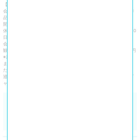
【開催概要】
会期：2026年7月11日（土）～9月6日（日） ※会期中、一部の作
品の展示替えあり。
開館時間：9：30～17：00（入館は16：30まで）
休館日：月曜日（祝日の場合は開館し、翌平日休館）※ただし8月10
日は開館
会場：大阪市立美術館（天王寺公園内）
観覧料：［当日］一般 2,000円／高大生 1,400円／小中生500円
※展示作品、会期などについては諸事情により変更する場合があり
ます。展示期間、観覧料等最新情報は展覧会公式サイトでご確認く
ださい。
巡回：2026年9月19日（土）～11月8日（日）東京ステーションギ
ャラリー
大阪市立美術館開館90周年記念特別展「水滸伝」
公式サイト