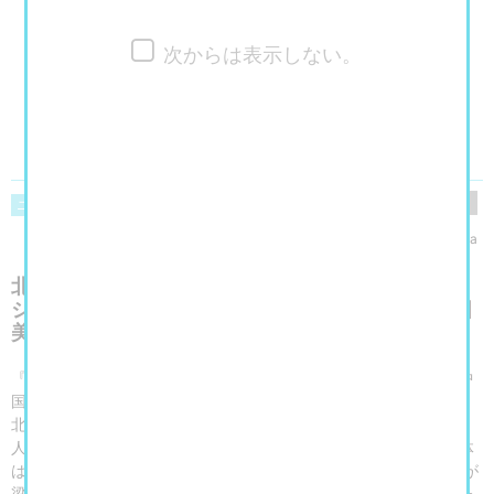
次からは表示しない。
閲覧数
348
ニュース
美術館・博物館・アート展
その他
yukaringosha
北宋美術の名品がずらり！歌川国芳「通俗水滸伝」
シリーズ全74図が一堂に！水滸伝の舞台を彩る中国
美術、幽玄の世界も味わえる。
『水滸伝』は、『三国志演義』、『西遊記』、『金瓶梅』と並ぶ中
国四大奇書の一つで、明時代に成立した武侠小説です。物語では、
北宋時代末期、国政への不満を抱いた宋江をはじめとする豪傑108
人が梁山泊という要塞に集い、革命を起こします。『水滸伝』自体
は史実ではありませんが、『宋史』には徽宗朝で宋江率いる36人が
梁山泊（実際に山東省西部に存在した沼沢）近辺で反乱を起こした