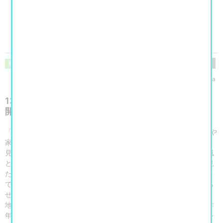
閲覧数
161
美術館・博物館・アート展
yukaringosha
130点以上の作品群と、制作の息遣いを感じる「公
開制作」
「絵は生活 生活は絵」-タイトルが示すとおり、身の回りの風景や
家族、生活の道具や食べ物などをモチーフに制作を行う麻生知子。
見慣れた題材ながら心をひきつけられる理由は、温かみのある画風
と思い切ったデフォルメ、ユーモラスな表現はもちろん、上から見
たり横から見たりと変幻自在な視点がもたらす構図の妙にありそう
です。まるで麻生自身がひらりと天井を舞い飛びながら絵筆を走ら
せているのでは？そんな想像力をかきたてられます。
地元藤沢での初個展となる本展では、新作絵画や陶作品のほか、昨
年刊行した絵本『りょこう』（福音館書店）の油彩原画全ページを