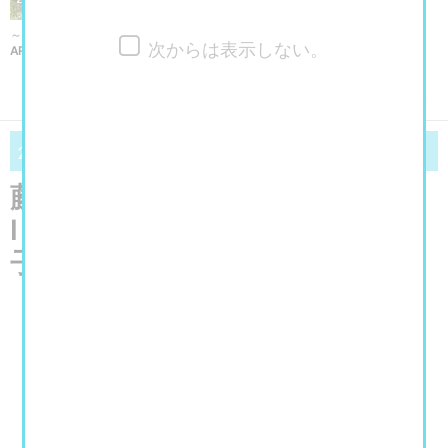
～2026/10/4まで
次からは表示しない。
ART FAIR ASIA FUKUOKA 2026
»» もっと見る
06/13
08/23
2026
（土）～
2026
（日）
藤沢市アートスペース 企画展
Ⅰ「絵は生活 生活は絵 麻生知
子展＋ワタリドリ計画展」