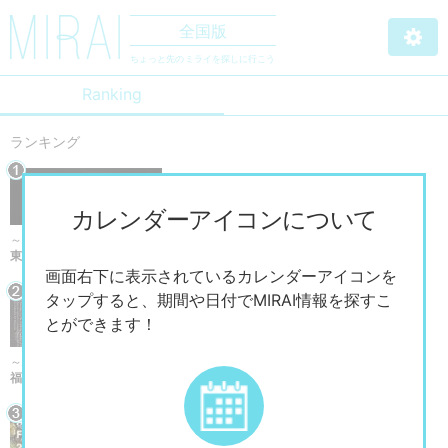
全国版
ちょっと先のミライを探しに行こう
Ranking
ランキング
カレンダーアイコンについて
～2026/9/13まで
東京国立近代美術館 「杉本博司 絶滅写真」
画面右下に表示されているカレンダーアイコンを
タップすると、期間や日付でMIRAI情報を探すこ
とができます！
～2026/12/20まで
福岡市美術館 企画展×福岡現代作家ファイル2026 「山内光枝展 潮ノ記」