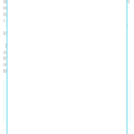
展示。日常を発見の宝庫に変える、作家のまなざしに迫ります。 同
時に、麻生と画家の武内明子によるアートユニット「ワタリドリ計
画」をご紹介。結成18年目の今年、満を持して藤沢に“飛来”しまし
た。市内での取材を元に制作した46点の絵や立体作品で構成する
「ワタリドリにとっての藤沢カルタ」をはじめ、市内で撮影した手
彩色絵葉書などを展示します。
【開催概要】
会期：2026年6月13日（土）〜8月23日（日）
開館時間：10：00～19：00（入場は閉館の30分前まで）
休館日：月曜日（ただし月曜日が祝日の場合は、翌火曜日が休館）
観覧料：無料
藤沢市アートスペース 企画展Ⅰ「絵は生活 生活は
絵 麻生知子展＋ワタリドリ計画展」
公式サイト