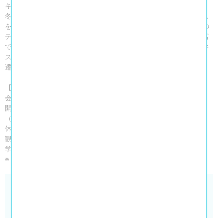
キスタイルデザインを取り上げます。
冬が⾧い北欧諸国では、室内を彩る美しいテキスタイルは、暮らし
を心地よく整えるために必要不可欠なものでした。スウェーデンの
テキスタイルには、自然に着想を得た親しみやすいデザインが豊富
で、ポップでカラフルな色使いも大きな魅力です。本展では、テキ
スタイルと関連資料など約250点によって、デザインの歴史と変
遷、さらにデザイナーが作品に込めた物語を紐解きます。
【開催概要】
会期：2026年7月11日（土）～9月6日（日）
開館時間：9：30～17：00 金曜日は20：00まで
（いずれも入場は閉館の30分前まで）
休館日：月曜日、7月21日（火） ※7月20日（月・祝）は開館
観覧料：一般 1,900（1,700）円／高大生 1,000（800）円／中
学生以下 無料
※（ ）内は通常前売・20名以上の団体料金
名古屋市美術館 特別展「スウェーデン・テキスタイ
ル 暮らしと自然に息づく北欧デザイン」