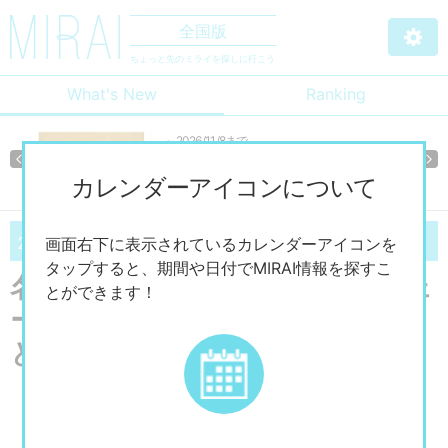
全国版
ちょっと先のミライを探しに行こう
What's New
Ranking
～2026/11/8まで
細見美術館 特別展「良寛さん－その人と禅－」
Previous
Ne
カレンダーアイコンについて
07/11
09/6
画面右下に表示されているカレンダーアイコンを
2026
（土）～
2026
（日）
タップすると、期間や日付でMIRAI情報を探すこ
名古屋市美術館 特別展「スウェ
とができます！
ーデン・テキスタイル 暮らし
と自然に息づく北欧デザイン」