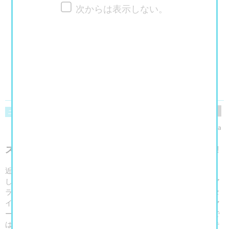
次からは表示しない。
閲覧数
197
ニュース
美術館・博物館・アート展
yukaringosha
スウェーデンのテキスタイル約200点を一堂に展示!
近年、根強い人気を誇る北欧デザインは、日本でもすっかり定着
し、なじみ深いものとなっています。フィンランドのイッタラやア
ラビアなどの食器、マリメッコやフィンレイソンといったテキスタ
イルブランドが広く人気を誇るほか、建築や家具、照明ではデンマ
ークのデザインが知られるようになりました。そんななか、本展で
は、これまで日本で紹介される機会が少なかったスウェーデンのテ