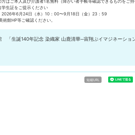
の方はご本人及び介護者1名無料（障がい者手帳等確認できるものをご持
は学生証をご提示ください
026年6月24日（水）10：00〜9月18日（金）23：59
美術館HP等ご確認ください。
 「生誕140年記念 染織家 山鹿清華─宙翔ぶイマジネーショ
短縮URL