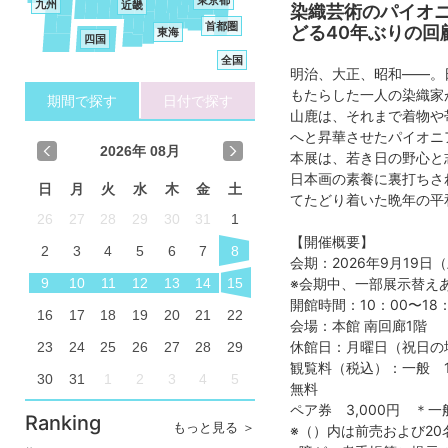
九州
近畿
染織芸術のパイオ
首都圏
どる40年ぶりの回
東海
四国
全国
明治、大正、昭和——。
もたらした一人の染織家が
期間で探す
日付で探す
山鹿は、それまで着物や
へと昇華させたパイオニ
2026
年 08月
本展は、若き日の野心と
日本画の素養に裏打ちさ
日
月
火
水
木
金
土
てたどり着いた晩年の平
26
27
28
29
30
31
1
【開催概要】
2
3
4
5
6
7
8
会期：2026年9月19日
9
10
11
12
13
14
15
※会期中、一部展示替え
開館時間：10：00〜18
16
17
18
19
20
21
22
会場：本館 南回廊1階
休館日：月曜日（祝日の
23
24
25
26
27
28
29
観覧料（税込）：一般 1,
30
31
1
2
3
4
5
無料
ペア券 3,000円 ＊
Ranking
もっと見る ＞
※（）内は前売および2