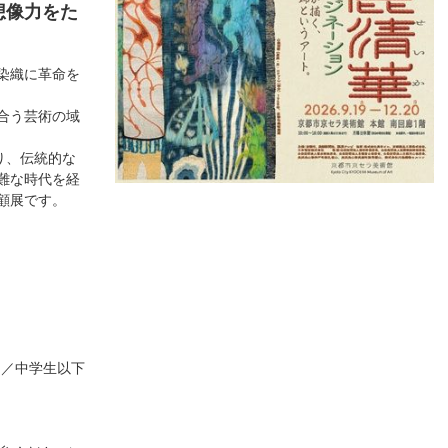
想像力をた
染織に革命を
合う芸術の域
り、伝統的な
難な時代を経
顧展です。
円）／中学生以下