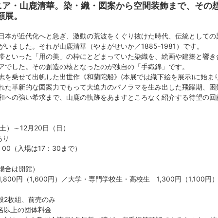
ニア・山鹿清華。染・織・図案から空間装飾まで、その
顧展。
日本が近代化へと急ぎ、激動の荒波をくぐり抜けた時代、伝統としての
いました。それが山鹿清華（やまがせいか／1885-1981）です。
帯といった「用の美」の枠にとどまっていた染織を、絵画や建築と響き
アでした。その創造の核となったのが独自の「手織錦」です。
志を乗せて出帆した出世作《和蘭陀船》(本展では織下絵を展示)に始ま
れた革新的な図案力でもって大迫力のパノラマを生み出した飛躍期、困
和への強い希求まで、山鹿の軌跡をあますところなく紹介する待望の回
（土）～12月20日（日）
あり
：00（入場は17：30まで）
場合は開館）
800円（1,600円）／⼤学・専門学校生・高校生 1,300円（1,100
一般2枚組、前売のみ
0名以上の団体料金