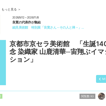
もっと見る ＞
2026/9/12～2026/11/8
良寛の代表作が集結
細見美術館 特別展「良寛さん－その人と禅－」…
京都市京セラ美術館 「生誕14
念 染織家 山鹿清華─宙翔ぶイ
ション」
M
閲覧数
展
93