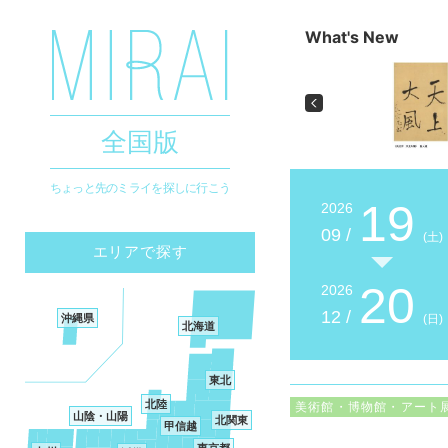
What's New
Previous
全国版
ちょっと先のミライを探しに行こう
19
2026
09 /
(土)
エリアで探す
20
2026
12 /
沖縄県
(日)
北海道
東北
北陸
美術館・博物館・アート
山陰・山陽
北関東
甲信越
東京都