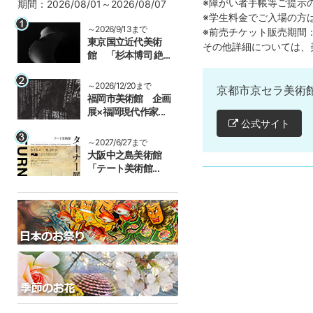
※障がい者手帳等ご提示
期間：2026/08/01～2026/08/07
※学生料金でご入場の方
～2026/9/13まで
※前売チケット販売期間：2
東京国立近代美術
その他詳細については、
館 「杉本博司 絶...
～2026/12/20まで
京都市京セラ美術館
福岡市美術館 企画
展×福岡現代作家...
公式サイト
～2027/6/27まで
大阪中之島美術館
「テート美術館...