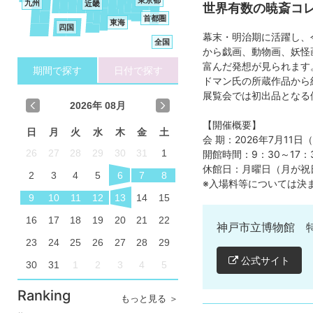
九州
近畿
世界有数の暁斎コ
首都圏
東海
四国
幕末・明治期に活躍し、
全国
から戯画、動物画、妖怪
富んだ発想が見られます
期間で探す
日付で探す
ドマン氏の所蔵作品から
展覧会では初出品となる
2026
年 08月
【開催概要】
日
月
火
水
木
金
土
会 期：2026年7月11
26
27
28
29
30
31
1
開館時間：9：30～17
休館日：月曜日（月が祝
2
3
4
5
6
7
8
※入場料等については決
9
10
11
12
13
14
15
16
17
18
19
20
21
22
神戸市立博物館 
23
24
25
26
27
28
29
公式サイト
30
31
1
2
3
4
5
Ranking
もっと見る ＞