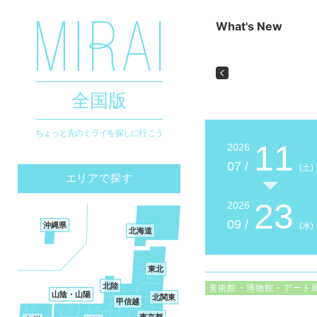
What's New
202
秋
Previous
群
全国版
ちょっと先のミライを探しに行こう
11
2026
07 /
(土)
エリアで探す
23
2026
09 /
沖縄県
(水)
北海道
東北
北陸
美術館・博物館・アート
山陰・山陽
北関東
甲信越
東京都