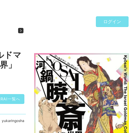
ログイン
2027/5/22～2027/7/19
2027年5月、大阪で北斎展開催！
Next
あべのハルカス美術館 「HOKUSAI ―北斎が「北斎」だ
…
ルドマ
世界」
IRAI一覧へ
yukaringosha