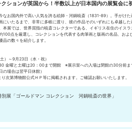
レクションが英国から！半数以上が日本国内の展覧会に
今なお国内外で高い人気を誇る絵師・河鍋暁斎（1831-89）。手がけ
画にいたるまで、非常に多岐に渡り、彼の作品そのいずれにも卓越した
。本展では、世界屈指の暁斎コレクターである、イギリス在住のイスラ
約100点を厳選し、コレクションを代表する肉筆画と版画の名品、およ
優品の数々を紹介します。
日（土）～9月23日（水・祝）
：30 金曜と土曜は20：00まで開館 ※展示室への入場は閉館の30分前ま
日の場合は翌平日休館）
まり次第博物館公式ＨＰ等に掲載されます。ご確認お願いいたします。
特別展「ゴールドマン コレクション 河鍋暁斎の世界」