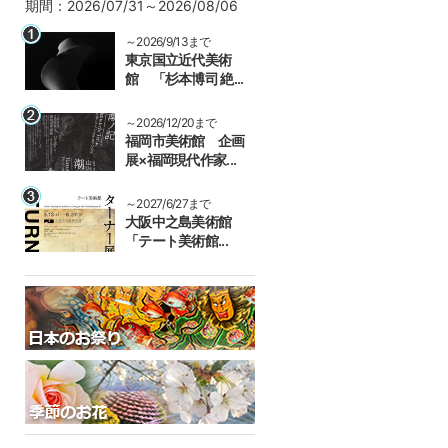
期間：2026/07/31～2026/08/06
～2026/9/13まで
東京国立近代美術
館 「杉本博司 絶...
～2026/12/20まで
福岡市美術館 企画
展×福岡現代作家...
～2027/6/27まで
大阪中之島美術館
「テート美術館...