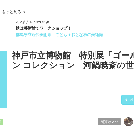
もっと見る ＞
6/9/19～2026/11/8
は美術館でワークショップ！
馬県立近代美術館 こども＋おとな秋の美術館…
神戸市立博物館 特別展「ゴー
ン コレクション 河鍋暁斎の
M
閲覧数
展
323