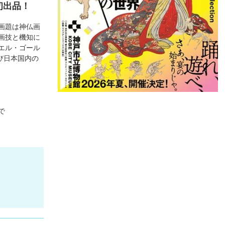
初出品！
た画題は神仏画
画技と機知に
エル・ゴール
び日本国内の
で