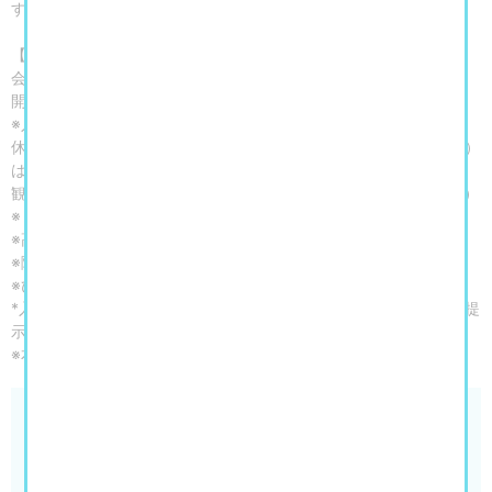
す。
【開催概要】
会期：2026年7月18日（土）～10月4日（日）
開館時間：10：00～18：00 （金曜日は20：00まで開館）
※入館は閉館の30分前まで
休館日：月曜日（ただし、7月20日（月・祝）、9月21日（月・祝）
は開館）、7月21日（火）、9月24日（木）
観覧料：一般 2,000円（1,700円）／大学生 1,300円（1,100円）
※（）内は前売と20名以上の団体及び夜間割引（金曜18時以降）
※高校生以下・18歳未満は無料*。
※障害者手帳をお持ちの方とその付添者1名は無料*。
※ひとり親家庭の世帯員の方は無料*。
*入館の際に学生証、年齢の確認ができるもの、障害者手帳等をご提
示ください。
※本料金でコレクション展もご覧いただけます。
京都国立近代美術館 日本イタリア国交樹立160周年
記念・フォンタネージ来日150周年記念「フォンタネ
ージ—イタリアの光・心の風景」