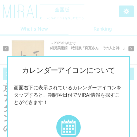
全国版
ちょっと先のミライを探しに行こう
What's New
Ranking
～2026/11/8まで
細見美術館 特別展「良寛さん－その人と禅－」
Previous
Ne
カレンダーアイコンについて
07/18
10/4
2026
（土）～
2026
（日）
京都国立近代美術館 日本イタリ
画面右下に表示されているカレンダーアイコンを
タップすると、期間や日付でMIRAI情報を探すこ
ア国交樹立160周年記念・フォン
とができます！
タネージ来日150周年記念「フォ
ンタネージ—イタリアの光・心
の風景」