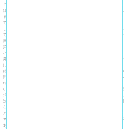
全く知らない、という人もいるでしょう。美術に関心のある方なら
ば「明治時代に西洋絵画を教えたお雇い外国人」と答えるかもしれ
ません。また洋画に詳しい方ならば浅井忠や小山正太郎の先生とし
ての姿や、高橋由一との交友を思い浮かべるかもしれません。こう
した反応が示すのは、第一にフォンタネージの名前が十分に知られ
ていない、ということ。そして知っている人にとっても、お雇い外
国人としてのイメージが強い、ということです。
英雄ガリバルディの下でイタリア独立戦争に身を投じた兵士。ジュ
ネーヴの都市風景を巧みに表した石版画家。パリのサロンに作品を
発表し、当地でミレーやコローを研究するモダンな画家。ロンドン
に滞在して版画を制作しつつ、ターナーやコンスタブルを吸収する
旅人。フィレンツェの若手画家たちに信頼されるベテラン。南仏の
田舎道を友人と歩く風景画家。トリノでも東京でも教え子から慕わ
れる教育者。これらはすべて、「アントニオ・フォンタネージ」と
いうひとりの人間の側面です。何度も同じ主題を取り上げつつ、理
想の風景を絵画にしようとする姿勢、都市の忙しさや農村の労働に
対する真摯な眼差し、そして何よりも、光と自然に対する貪欲な関
心——作品に目を凝らせば、「モティーフを高らかに歌わせよ！」
と弟子たちに説いたフォンタネージの姿が見えてきます。フォンタ
ネージを全く知らない人にとってはもちろん、名前を聞いたことが
ある人にとっても新しい。そんな風景画の旅が、いま、幕を開けま