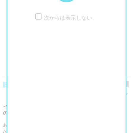
次からは表示しない。
閲覧数
133
ニュース
美術館・博物館・アート展
yukaringosha
イタリア近代風景画の巨匠フォンタネージの日本初
の大回顧展
あなたはアントニオ・フォンタネージという画家を知っています
か？