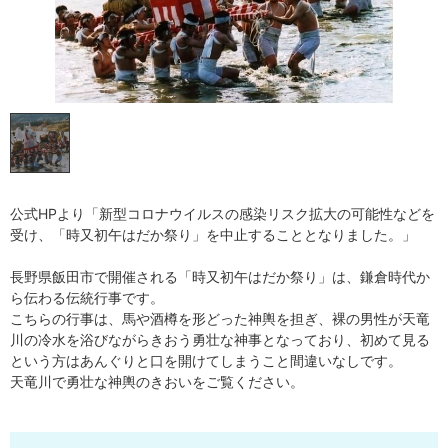
公式HPより「新型コロナウイルスの感染リスク拡大の可能性などを
受け、「時又初午はだか祭り」を中止することとなりました。」
長野県飯田市で開催される「時又初午はだか祭り」は、鎌倉時代か
ら伝わる伝統行事です。
こちらの行事は、馬や酒樽を形どった神輿を担ぎ、裸の男性が天竜
川の冷水を浴びながらきおう勇壮な神事となっており、初めて見る
という方はあんぐりと口を開けてしまうこと間違いなしです。
天竜川で勇壮な神輿のきおいをご覧ください。