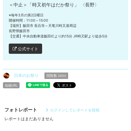
＜中止＞「時又初午はだか祭り」 〈長野〉
※毎年3月の第2日曜日
開催時間：11:00～15:00
【場所】飯田市 長石寺～天竜川時又港周辺
長野県飯田市
【交通】中央自動車道飯田ICより約15分 JR時又駅より徒歩5分
公式サイト
日本のお祭り
閲覧数
2650
短縮URL
フォトレポート
ログインしてレポートを投稿
レポートはまだありません