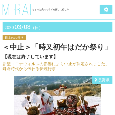
ちょっと先のミライを探しに行こう
03/08
2020
（日）
日本のお祭り
＜中止＞「時又初午はだか祭り」
【現在は終了しています】
新型コロナウィルスの影響により中止が決定されました。
鎌倉時代から伝わる伝統行事
長野県