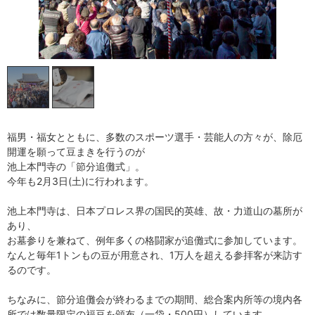
福男・福女とともに、多数のスポーツ選手・芸能人の方々が、除厄
開運を願って豆まきを行うのが
池上本門寺の「節分追儺式」。
今年も2月3日(土)に行われます。
池上本門寺は、日本プロレス界の国民的英雄、故・力道山の墓所が
あり、
お墓参りを兼ねて、例年多くの格闘家が追儺式に参加しています。
なんと毎年1トンもの豆が用意され、1万人を超える参拝客が来訪す
るのです。
ちなみに、節分追儺会が終わるまでの期間、総合案内所等の境内各
所では数量限定の福豆を頒布（一袋・500円）しています。