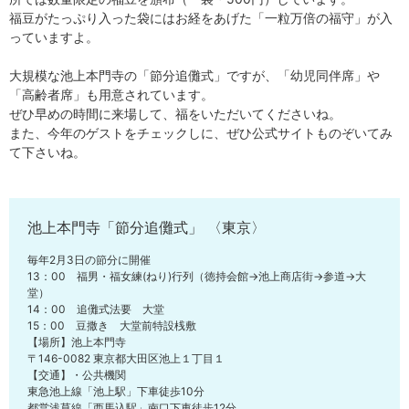
福豆がたっぷり入った袋にはお経をあげた「一粒万倍の福守」が入
っていますよ。
大規模な池上本門寺の「節分追儺式」ですが、「幼児同伴席」や
「高齢者席」も用意されています。
ぜひ早めの時間に来場して、福をいただいてくださいね。
また、今年のゲストをチェックしに、ぜひ公式サイトものぞいてみ
て下さいね。
池上本門寺「節分追儺式」 〈東京〉
毎年2月3日の節分に開催
13：00 福男・福女練(ねり)行列（徳持会館→池上商店街→参道→大
堂）
14：00 追儺式法要 大堂
15：00 豆撒き 大堂前特設桟敷
【場所】池上本門寺
〒146-0082 東京都大田区池上１丁目１
【交通】・公共機関
東急池上線「池上駅」下車徒歩10分
都営浅草線「西馬込駅」南口下車徒歩12分