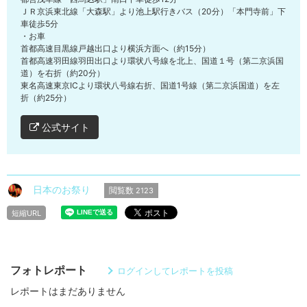
ＪＲ京浜東北線「大森駅」より池上駅行きバス（20分）「本門寺前」下
車徒歩5分
・お車
首都高速目黒線戸越出口より横浜方面へ（約15分）
首都高速羽田線羽田出口より環状八号線を北上、国道１号（第二京浜国
道）を右折（約20分）
東名高速東京ICより環状八号線右折、国道1号線（第二京浜国道）を左
折（約25分）
公式サイト
日本のお祭り
閲覧数
2123
短縮URL
フォトレポート
ログインしてレポートを投稿
レポートはまだありません