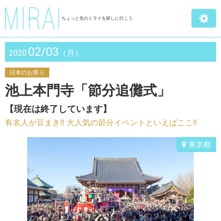
ちょっと先のミライを探しに行こう
02/03
2020
（月）
日本のお祭り
池上本門寺「節分追儺式」
【現在は終了しています】
有名人が豆まき!! 大人気の節分イベントといえばここ!!
東京都