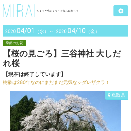
ちょっと先のミライを探しに行こう
04/01
04/10
2020
（水）～
2020
（金）
季節のお花
【桜の見ごろ】三谷神社 大しだ
れ桜
【現在は終了しています】
樹齢は280年なのにまだまだ元気なシダレザクラ！
鳥取県