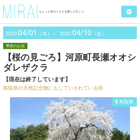
ちょっと先のミライを探しに行こう
04/01
04/10
2020
（水）～
2020
（金）
季節のお花
【桜の見ごろ】河原町長瀬オオシ
ダレザクラ
【現在は終了しています】
鳥取県の天然記念物にもしていされている桜
鳥取県