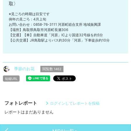
取〉
※見ごろの時期は目安です
例年の見ごろ：4月上旬
お問い合わせ：0858-76-3111 河原町総合支所 地域振興課
【場所】鳥取県鳥取市河原町長瀬306
【交通】【車】自動車道「河原」ICより国道32号線を約5分
【公共交通】JR鳥取駅よりバス約30分「河原」下車徒歩約10分
季節のお花
閲覧数
1462
短縮URL
フォトレポート
ログインしてレポートを投稿
レポートはまだありません