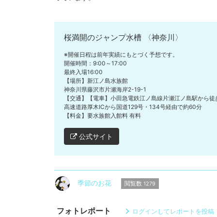
桜満開のジャンプ水槽 〈神奈川〉
※開催日程は前年実績にもとづく予想です。
開催時間：9:00～17:00
最終入場16:00
【場所】新江ノ島水族館
神奈川県藤沢市片瀬海岸2-19-1
【交通】【電車】小田急電鉄江ノ島線片瀬江ノ島駅から徒歩
高速道路厚木ICから国道129号・134号経由で約60分
【料金】要水族館入館料 有料
公式サイト
季節のお花
閲覧数
1279
フォトレポート
ログインしてレポートを投稿