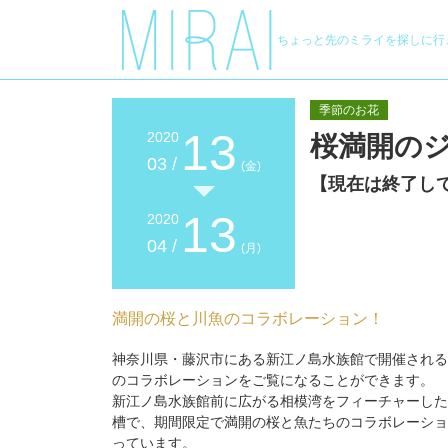
ちょっと先のミライを探しに行
季節のお花
13
2020
桜満開の
03 /
(金)
【現在は終了し
13
2020
04 /
(月)
満開の桜と川魚のコラボレーション！
神奈川県・藤沢市にある新江ノ島水族館で開催される
のコラボレーションをご覧になることができます。
新江ノ島水族館前に広がる相模湾をフィーチャーした
槽で、期間限定で満開の桜と魚たちのコラボレーショ
っています。