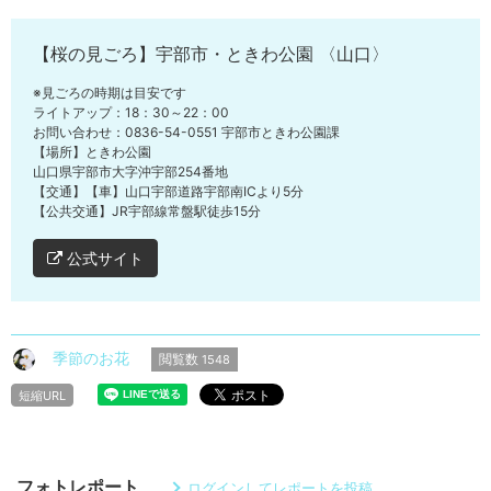
【桜の見ごろ】宇部市・ときわ公園 〈山口〉
※見ごろの時期は目安です
ライトアップ：18：30～22：00
お問い合わせ：0836-54-0551 宇部市ときわ公園課
【場所】ときわ公園
山口県宇部市大字沖宇部254番地
【交通】【車】山口宇部道路宇部南ICより5分
【公共交通】JR宇部線常盤駅徒歩15分
公式サイト
季節のお花
閲覧数
1548
短縮URL
フォトレポート
ログインしてレポートを投稿