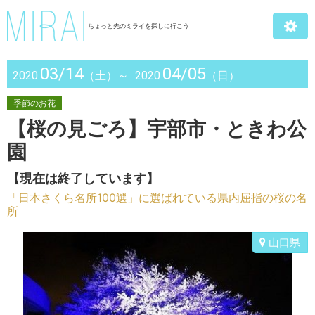
ちょっと先のミライを探しに行こう
03/14
04/05
2020
（土）～
2020
（日）
季節のお花
【桜の見ごろ】宇部市・ときわ公
園
【現在は終了しています】
「日本さくら名所100選」に選ばれている県内屈指の桜の名
所
山口県