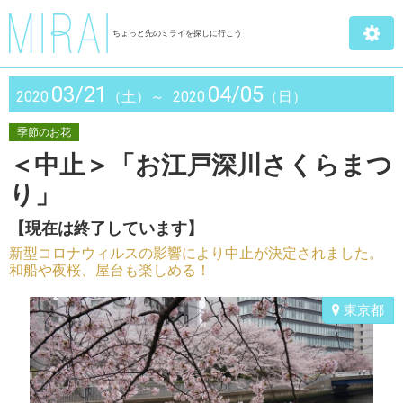
ちょっと先のミライを探しに行こう
03/21
04/05
2020
（土）～
2020
（日）
季節のお花
＜中止＞「お江戸深川さくらまつ
り」
【現在は終了しています】
新型コロナウィルスの影響により中止が決定されました。
和船や夜桜、屋台も楽しめる！
東京都