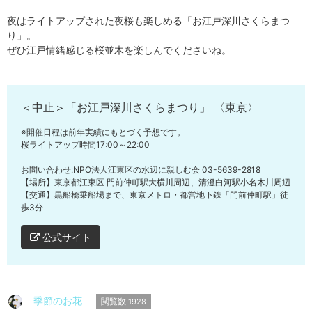
夜はライトアップされた夜桜も楽しめる「お江戸深川さくらまつ
り」。
ぜひ江戸情緒感じる桜並木を楽しんでくださいね。
＜中止＞「お江戸深川さくらまつり」 〈東京〉
※開催日程は前年実績にもとづく予想です。
桜ライトアップ時間17:00～22:00
お問い合わせ:NPO法人江東区の水辺に親しむ会 03-5639-2818
【場所】東京都江東区 門前仲町駅大横川周辺、清澄白河駅小名木川周辺
【交通】黒船橋乗船場まで、東京メトロ・都営地下鉄「門前仲町駅」徒
歩3分
公式サイト
季節のお花
閲覧数
1928