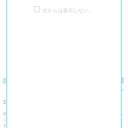
次からは表示しない。
閲覧数
385
お子様と一緒に！
美術館・博物館・アート展
yukaringosha
2025年1月 大阪での巡回展開催が決定！
本展覧会は、代表作「ファイブスター物語」やテレビアニメのメカ
ニックデザイン、キャラクターデザインなど唯一無二の世界を創造
するデザイナー・永野護の初の大型展覧会となります。2024年2月