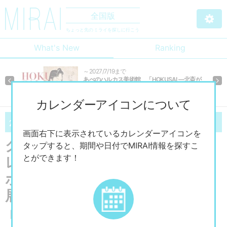
全国版
ちょっと先のミライを探しに行こう
What's New
Ranking
～2027/7/19まで
あべのハルカス美術館 「HOKUSAI ―北斎が
Previous
Ne
「北斎」だった時代―」
カレンダーアイコンについて
01/17
02/11
2025
（金）～
2025
（火）
画面右下に表示されているカレンダーアイコンを
グランフロント大阪 北館B1F ナ
タップすると、期間や日付でMIRAI情報を探すこ
とができます！
レッジキャピタル イベントラ
ボ 「DESIGNS 永野護デザイン
展」
【現在は終了しています】