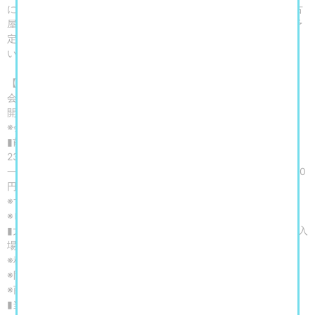
に埼玉・ところざわサクラタウンから始まり、2024年4月には名古
屋での巡回展を実施しました。今回の巡回展では新規の展示物も予
定しています。この機会にぜひ、永野デザインを体感してくださ
い。
【開催概要】
会期：2025年1月17日(金)～2月11日(火祝)
開催時間：10：00～19：00 ※最終入場18：30
※会期中無休
▮前売券：2024年11月18日（月）10：00～2025年1月16日（木）
23：59まで
一般 2,000円／大学・専門・高校生 1,800円／中・小学生 800
円
※すべて税込
※ローソンチケットにて販売
▮大阪会場限定！グッズ付き前売入場券（アクリルクロック）どの入
場区分でも5,500円
※税込
※限定商品につき、なくなり次第終了とさせていただきます。
※商品の引き換えは開催期間中会場1階でお渡しとなります。
▮当日券：2025年1月17日（金）～2月11日（火・祝）