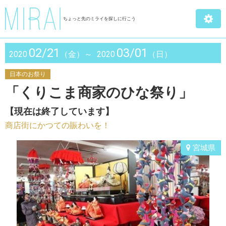
ちょっと先のミライを探しに行こう
02/21
03/01
2020
（金）～
2020
（日）
日本のお祭り
「くりこま商家のひな祭り」
【現在は終了しています】
商店街にかつての賑わいを！
宮城県