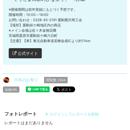
※開催期間は前年実績にもとづく予想です。
開催時間：10:00～16:00
お問い合わせ：0228-45-2191 栗駒鶯沢商工会
【場所】栗駒岩ケ崎地区内の商店
※メイン会場は佐々木金物店隣
宮城県栗原市栗駒岩ケ崎六日町
【交通】【車】東北自動車道若柳金成ICより約11km
公式サイト
日本のお祭り
閲覧数
2564
短縮URL
フォトレポート
ログインしてレポートを投稿
レポートはまだありません