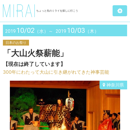
ちょっと先のミライを探しに行こう
10/02
10/03
2019
（水）～
2019
（木）
日本のお祭り
「大山火祭薪能」
【現在は終了しています】
300年にわたって大山に引き継がれてきた神事芸能
神奈川県