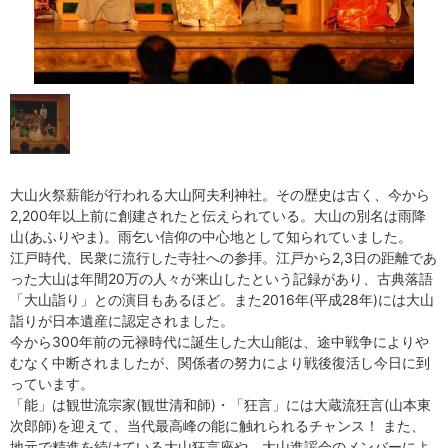
大山火祭薪能が行われる大山阿夫利神社。その歴史は古く、今から
2,200年以上前に創建されたと伝えられている。大山の別名は雨降
山(あふりやま)。雨乞い信仰の中心地として知られていました。
江戸時代、民衆に流行した寺社への参拝。江戸から2,3日の距離であ
った大山は年間20万の人々が来山したという記録があり、古典落語
「大山詣り」との演目もあるほど。また2016年(平成28年)には大山
詣りが日本遺産に認定されました。
今から300年前の元禄時代に誕生した大山能は、途中戦争によりや
むなく中断されましたが、関係者の努力により戦後復活し今日に到
っています。
「能」は観世流宗家(観世清和師)・「狂言」には大蔵流狂言(山本東
次郎師)を迎えて、当代最高峰の能に触れられるチャンス！ また、
地元で精進を続けている大山狂言座や、大山進謡会のメンバーによ