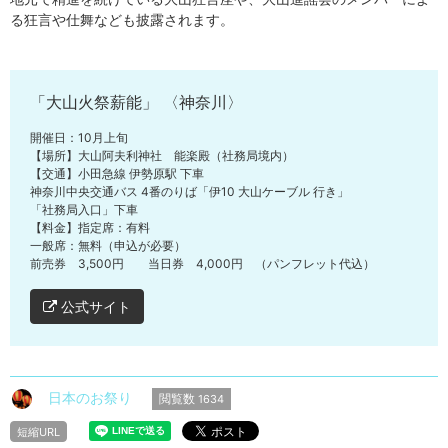
る狂言や仕舞なども披露されます。
「大山火祭薪能」 〈神奈川〉
開催日：10月上旬
【場所】大山阿夫利神社 能楽殿（社務局境内）
【交通】小田急線 伊勢原駅 下車
神奈川中央交通バス 4番のりば「伊10 大山ケーブル 行き」
「社務局入口」下車
【料金】指定席：有料
一般席：無料（申込が必要）
前売券 3,500円 当日券 4,000円 （パンフレット代込）
公式サイト
日本のお祭り
閲覧数
1634
短縮URL