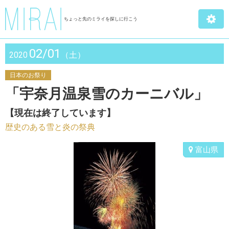
ちょっと先のミライを探しに行こう
02/01
2020
（土）
日本のお祭り
「宇奈月温泉雪のカーニバル」
【現在は終了しています】
歴史のある雪と炎の祭典
富山県