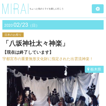
ちょっと先のミライを探しに行こう
02/23
2020
（日）
日本のお祭り
「八坂神社太々神楽」
【現在は終了しています】
宇都宮市の重要無形文化財に指定された出雲流神楽！
栃木県