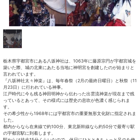
栃木県宇都宮市にある八坂神社は、1063年に藤原宗円が宇都宮城を
築いた際、城の北東にあたる当地に神明宮を創建したのが始まりと
言われています。
『八坂神社太々神楽』は、毎年春祭（2月の最終日曜日）と秋祭（11
月23日）に行われている神事。
江戸時代に今も残る神田明神から伝わった出雲流神楽が現在まで残
っているとあって、その様式には歴史の息吹が色濃く感じられま
す。
その希少性から1968年には宇都宮市の重要無形文化財に指定されま
した。
都内からなら在来線で約100分、東北新幹線なら約50分で最寄り駅
の宇都宮駅に到着します。
駅からは徒歩15分くらいなので、休日にひとときちょっと足のを伸