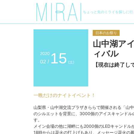
ちょっと先のミライを探しに行
日本のお祭り
山中湖ア
ィバル
15
2020
02 /
(土)
【現在は終了し
一晩だけのナイトイベント！
山梨県・山中湖交流プラザきららで開催される「山中
のシルエットを背景に、3000個のアイスキャンド
す。
メイン会場の他に湖畔にも2000個のLEDキャンド
18時からは花火の打上げもあり、メッセージ花火の