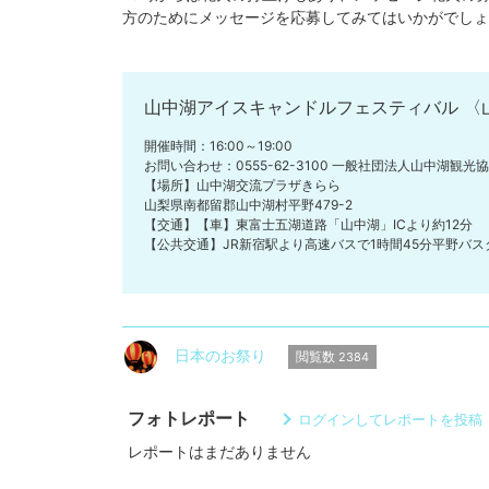
方のためにメッセージを応募してみてはいかがでしょ
山中湖アイスキャンドルフェスティバル 〈
開催時間：16:00～19:00
お問い合わせ：0555-62-3100 一般社団法人山中湖観光
【場所】山中湖交流プラザきらら
山梨県南都留郡山中湖村平野479-2
【交通】【車】東富士五湖道路「山中湖」ICより約12分
【公共交通】JR新宿駅より高速バスで1時間45分平野バス
日本のお祭り
閲覧数
2384
フォトレポート
ログインしてレポートを投稿
レポートはまだありません