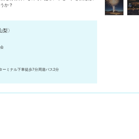
うか？
山梨〉
協会
ターミナル下車徒歩7分周遊バス2分