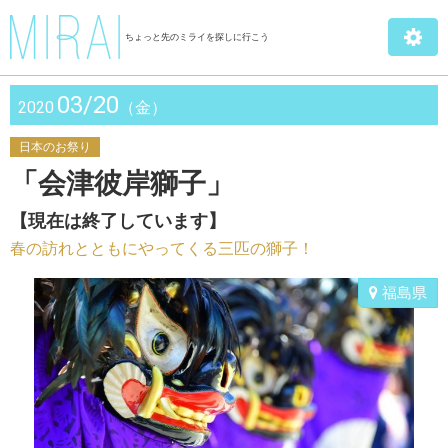
ちょっと先のミライを探しに行こう
03/20
2020
（金）
日本のお祭り
「会津彼岸獅子」
【現在は終了しています】
春の訪れとともにやってくる三匹の獅子！
福島県