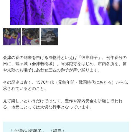
会津の春の到来を告げる風物詩といえば「彼岸獅子」。例年春分の
日に、鶴ヶ城（会津若松城）、阿弥陀寺をはじめ、市内各所を、笛
や太鼓のお囃子にあわせ三匹の獅子が舞い踊ります。
その歴史は古く、1570年代（元亀年間・戦国時代にあたる）から伝
承されているとのこと。
見て楽しいというだけではなく、豊作や家内安全を祈願し行われ
る、地元にとっては大切な行事となっています。
「会津彼岸獅子」 〈福島〉