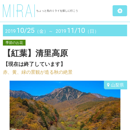
ちょっと先のミライを探しに行こう
10/25
11/10
2019
（金）～
2019
（日）
季節のお花
【紅葉】清里高原
【現在は終了しています】
赤、黄、緑の景観が造る秋の絶景
山梨県