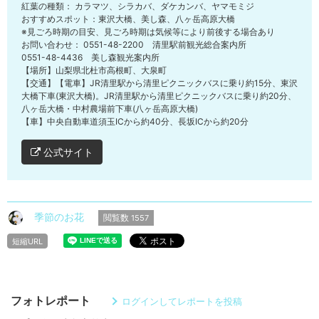
紅葉の種類： カラマツ、シラカバ、ダケカンバ、ヤマモミジ
おすすめスポット：東沢大橋、美し森、八ヶ岳高原大橋
※見ごろ時期の目安、見ごろ時期は気候等により前後する場合あり
お問い合わせ： 0551-48-2200 清里駅前観光総合案内所
0551-48-4436 美し森観光案内所
【場所】山梨県北杜市高根町、大泉町
【交通】【電車】JR清里駅から清里ピクニックバスに乗り約15分、東沢
大橋下車(東沢大橋)。JR清里駅から清里ピクニックバスに乗り約20分、
八ヶ岳大橋・中村農場前下車(八ヶ岳高原大橋)
【車】中央自動車道須玉ICから約40分、長坂ICから約20分
公式サイト
季節のお花
閲覧数
1557
短縮URL
フォトレポート
ログインしてレポートを投稿