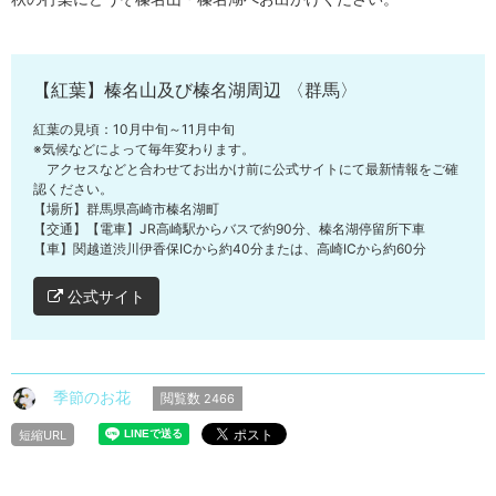
【紅葉】榛名山及び榛名湖周辺 〈群馬〉
紅葉の見頃：10月中旬～11月中旬
※気候などによって毎年変わります。
アクセスなどと合わせてお出かけ前に公式サイトにて最新情報をご確
認ください。
【場所】群馬県高崎市榛名湖町
【交通】【電車】JR高崎駅からバスで約90分、榛名湖停留所下車
【車】関越道渋川伊香保ICから約40分または、高崎ICから約60分
公式サイト
季節のお花
閲覧数
2466
短縮URL