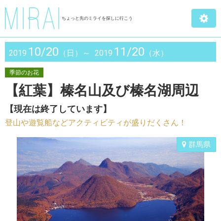
ちょっと先のミライを探しに行こう
10/20
11/20
2019
（日）～
2019
（水）
季節のお花
【紅葉】榛名山及び榛名湖周辺
【現在は終了しています】
登山や遊覧船などアクティビティが盛りだくさん！
群馬県