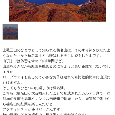
上毛三山のひとつとして知られる榛名山は、そのすり鉢を伏せたよ
うなかたちから榛名富士とも呼ばれる美しい姿をした山です。
山頂までは休憩を含めて約1時間ほど。
山道を歩きながら紅葉を眺めるのにちょうど良い距離ではないでし
ょうか。
ロープウェイもあるので小さなお子様連れでも比較的簡単に山頂に
行けますよ。
そしてもうひとつのお楽しみは榛名湖。
こちらは榛名山が大昔噴火したことで形成されたカルデラ湖で、約
5kmの湖畔を馬車やレンタル自転車で周遊したり、遊覧船で湖上か
ら榛名山の紅葉を楽しんだりと
アクティビティが盛りだくさんです！
秋の行楽にどうぞ榛名山・榛名湖へお出かけください。