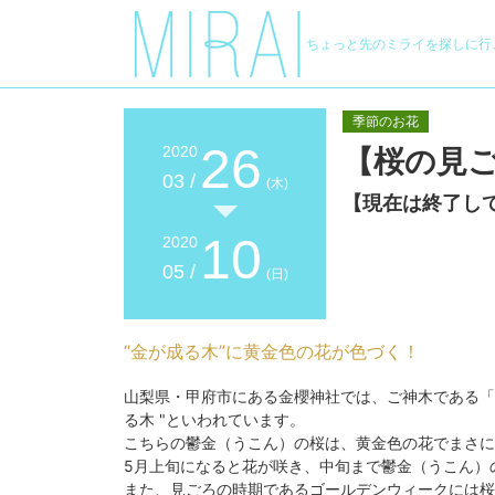
ちょっと先のミライを探しに行
季節のお花
26
2020
【桜の見
03 /
(木)
【現在は終了し
10
2020
05 /
(日)
“金が成る木”に黄金色の花が色づく！
山梨県・甲府市にある金櫻神社では、ご神木である「
る木 "といわれています。
こちらの鬱金（うこん）の桜は、黄金色の花でまさに"
5月上旬になると花が咲き、中旬まで鬱金（うこん）
また、見ごろの時期であるゴールデンウィークには桜