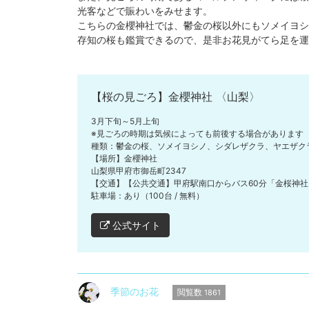
光客などで賑わいをみせます。
こちらの金櫻神社では、鬱金の桜以外にもソメイヨシ
存知の桜も鑑賞できるので、是非お花見がてら足を運
【桜の見ごろ】金櫻神社 〈山梨〉
3月下旬～5月上旬
※見ごろの時期は気候によっても前後する場合があります
種類：鬱金の桜、ソメイヨシノ、シダレザクラ、ヤエザク
【場所】金櫻神社
山梨県甲府市御岳町2347
【交通】【公共交通】甲府駅南口からバス60分「金桜神社
駐車場：あり（100台 / 無料）
公式サイト
季節のお花
閲覧数
1861