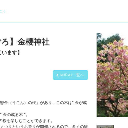
こう
ごろ】金櫻神社
ています】
MIRAI一覧へ
鬱金（うこん）の桜」があり、この木は" 金が成
 金の成る木 "。
の桜を楽しむことができます。
まつりというお祭りが開催されるので、多くの観