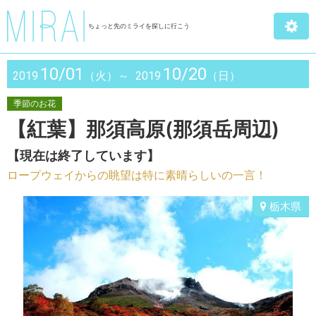
ちょっと先のミライを探しに行こう
10/01
10/20
2019
（火）～
2019
（日）
季節のお花
【紅葉】那須高原(那須岳周辺)
【現在は終了しています】
ロープウェイからの眺望は特に素晴らしいの一言！
栃木県