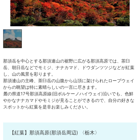
那須岳を中心とする那須連山の裾野に広がる那須高原では、茶臼
岳、朝日岳などでモミジ、ナナカマド、ドウダンツツジなどが紅葉
し、山の風景を彩ります。
那須連山の主峰、茶臼岳の山腹から山頂に架けられたロープウェイ
からの眺望は特に素晴らしいの一言に尽きます。
麓の県道17号那須高原線(旧ボルケーノハイウェイ)沿いでも、色鮮
やかなナナカマドやモミジが見ることができるので、自分の好きな
スポットから紅葉を是非お楽しみください。
【紅葉】那須高原(那須岳周辺) 〈栃木〉