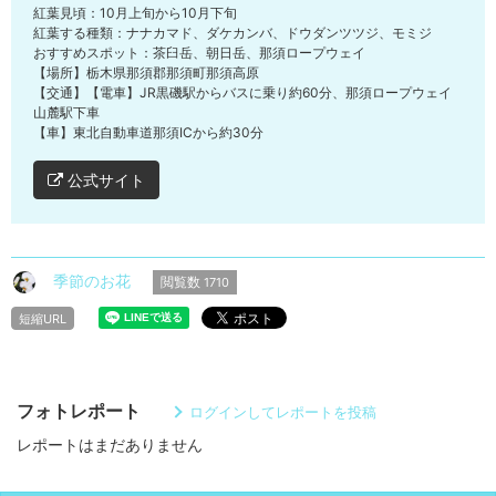
紅葉見頃：10月上旬から10月下旬
紅葉する種類：ナナカマド、ダケカンバ、ドウダンツツジ、モミジ
おすすめスポット：茶臼岳、朝日岳、那須ロープウェイ
【場所】栃木県那須郡那須町那須高原
【交通】【電車】JR黒磯駅からバスに乗り約60分、那須ロープウェイ
山麓駅下車
【車】東北自動車道那須ICから約30分
公式サイト
季節のお花
閲覧数
1710
短縮URL
フォトレポート
ログインしてレポートを投稿
レポートはまだありません