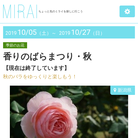
ちょっと先のミライを探しに行こう
10/05
10/27
2019
（土）～
2019
（日）
季節のお花
香りのばらまつり・秋
【現在は終了しています】
秋のバラをゆっくりと楽しもう！
新潟県