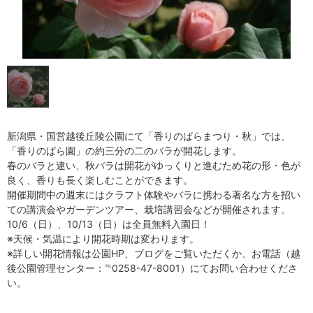
新潟県・国営越後丘陵公園にて「香りのばらまつり・秋」では、
「香りのばら園」の約三分の二のバラが開花します。
春のバラと違い、秋バラは開花がゆっくりと進むため花の形・色が
良く、香りも長く楽しむことができます。
開催期間中の週末にはクラフト体験やバラに携わる著名な方を招い
ての講演会やガーデンツアー、栽培講習会などが開催されます。
10/6（日）、10/13（日）は全員無料入園日！
※天候・気温により開花時期は変わります。
※詳しい開花情報は公園HP、ブログをご覧いただくか、お電話（越
後公園管理センター：℡0258-47-8001）にてお問い合わせくださ
い。