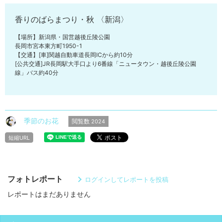
香りのばらまつり・秋 〈新潟〉
【場所】新潟県・国営越後丘陵公園
長岡市宮本東方町1950-1
【交通】[車]関越自動車道長岡ICから約10分
[公共交通]JR長岡駅大手口より6番線「ニュータウン・越後丘陵公園
線」バス約40分
季節のお花
閲覧数
2024
短縮URL
フォトレポート
ログインしてレポートを投稿
レポートはまだありません