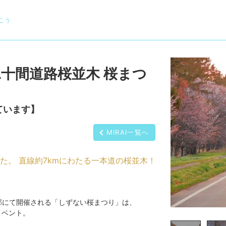
こう
十間道路桜並木 桜まつ
ています】
MIRAI一覧へ
た。 直線約7kmにわたる一本道の桜並木！
郡にて開催される「しずない桜まつり」は、
イベント。