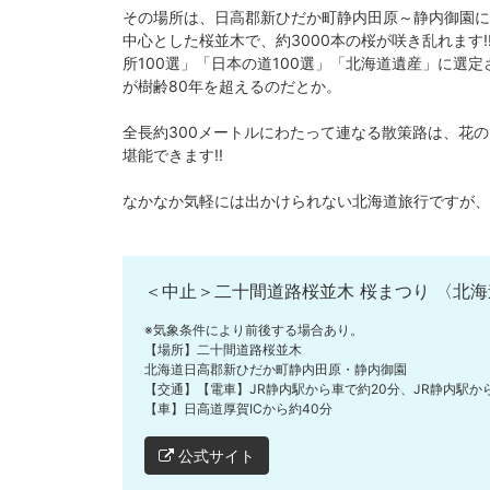
その場所は、日高郡新ひだか町静内田原～静内御園に
中心とした桜並木で、約3000本の桜が咲き乱れます
所100選」「日本の道100選」「北海道遺産」に選
が樹齢80年を超えるのだとか。
全長約300メートルにわたって連なる散策路は、花
堪能できます!!
なかなか気軽には出かけられない北海道旅行ですが、
＜中止＞二十間道路桜並木 桜まつり 〈北海
※気象条件により前後する場合あり。
【場所】二十間道路桜並木
北海道日高郡新ひだか町静内田原・静内御園
【交通】【電車】JR静内駅から車で約20分、JR静内駅
【車】日高道厚賀ICから約40分
公式サイト