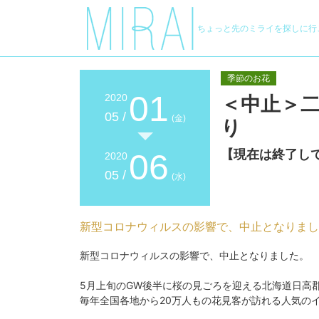
ちょっと先のミライを探しに行
季節のお花
01
2020
＜中止＞二
05 /
(金)
り
【現在は終了し
06
2020
05 /
(水)
新型コロナウィルスの影響で、中止となりまし
新型コロナウィルスの影響で、中止となりました。
5月上旬のGW後半に桜の見ごろを迎える北海道日高
毎年全国各地から20万人もの花見客が訪れる人気の