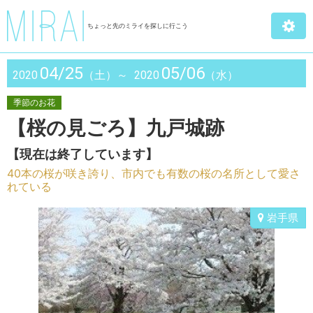
ちょっと先のミライを探しに行こう
04/25
05/06
2020
（土）～
2020
（水）
季節のお花
【桜の見ごろ】九戸城跡
【現在は終了しています】
40本の桜が咲き誇り、市内でも有数の桜の名所として愛さ
れている
岩手県