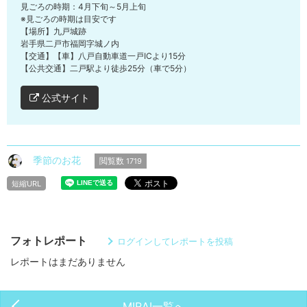
見ごろの時期：4月下旬～5月上旬
※見ごろの時期は目安です
【場所】九戸城跡
岩手県二戸市福岡字城ノ内
【交通】【車】八戸自動車道一戸ICより15分
【公共交通】二戸駅より徒歩25分（車で5分）
公式サイト
季節のお花
閲覧数
1719
短縮URL
フォトレポート
ログインしてレポートを投稿
レポートはまだありません
MIRAI一覧へ