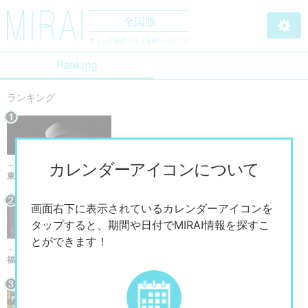
全国版
ちょっと先のミライを探しに行こう
Ranking
ランキング
カレンダーアイコンについて
～2026/9/13まで
東京国立近代美術館 「杉本博司 絶滅写真」
画面右下に表示されているカレンダーアイコンを
タップすると、期間や日付でMIRAI情報を探すこ
とができます！
～2026/12/20まで
福岡市美術館 企画展×福岡現代作家ファイル2026 「山内光枝展 潮ノ記」