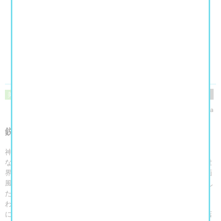
閲覧数
500
美術館・博物館・アート展
yukaringosha
鋭い直線で描く独特なスタイル
神経を突き刺すような黒い描線と、現実と非現実の間を漂うよう
な、鈍い色彩に覆われた画面。ベルナール・ビュフェは、第二次世
界大戦後、混迷する時代の閉塞感と不安を可視化したともいえる画
風を確立し、20歳を目前にして、一躍世界の画壇の寵児となりまし
た。
わが国でも、1960年代以降の安保闘争や学生運動が激化した時代
に、その虚無的なイメージは熱狂的に受け入れられ、街頭や喫茶店