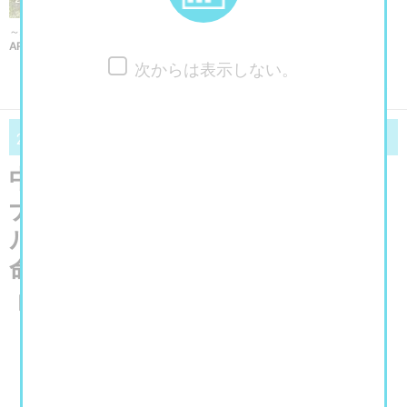
～2026/10/4まで
ART FAIR ASIA FUKUOKA 2026
次からは表示しない。
»» もっと見る
10/4
12/14
2025
（土）～
2025
（日）
中之島香雪美術館 特別展 ベル
ナール・ビュフェ美術館所蔵 ベ
ルナール・ビュフェ ―「線」に
命を捧げた孤高の画家―
【現在は終了しています】