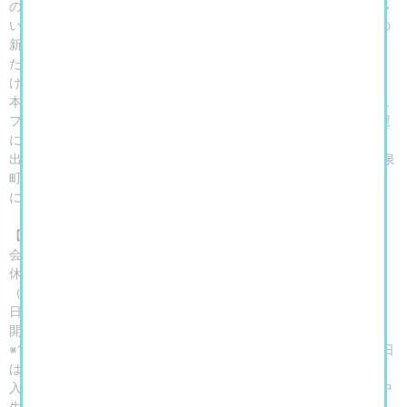
の一角にも掲げられたビュフェ作品を、目にしたことがある方も多
いと思います。その後もビュフェは、抽象表現へと突き進む美術の
新しい動向に追随することなく、独自の具象表現を貫き続けまし
た。しかしそのことで、通俗的、商業主義的と世間から批判を受
け、次第に美術界から距離を置くようになりました。
本展では、これまで美術の歴史の中で語られることがなかったビュ
フェ作品を改めて問い直し、ピカソに並ぶ巨匠として再評価の機運
にある、彼の視線の中にあった真実(リアル)を探ります。
出品作品は、世界で唯一のベルナール・ビュフェ美術館(静岡県長泉
町)の所蔵作品から、彼が慈しみ描いた昆虫や静物のかたちを中心
に、油彩、版画、資料ほか約60点を精選し紹介します。
【開催概要】
会期：2025年10月4日（土）～12月14日（日）
休館日：月曜日、10月14日（火）、11月4日（火）、11月25日
（火）※ただし10月13日（月・祝）、11月3日（月・祝）、11月24
日（月・振替休日）は開館
開館時間：10：00～17：00（入館は16：30まで）
※10月17日（金）、10月31日（金）、11月14日（金）の夜間開館日
は19：30まで開館（入館は19：00まで）
入館料：一般 1,600（1,400）円／高大生 800（600）円／小中
生 400（200）円