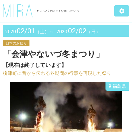
ちょっと先のミライを探しに行こう
02/01
02/02
2020
（土）～
2020
（日）
日本のお祭り
「会津やないづ冬まつり」
【現在は終了しています】
柳津町に昔から伝わる冬期間の行事を再現した祭り
福島県