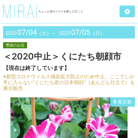
ちょっと先のミライを探しに行こう
07/04
07/05
2020
（土）～
2020
（日）
季節のお花
＜2020中止＞くにたち朝顔市
【現在は終了しています】
※新型コロナウィルス感染拡大防止のため中止。ここでしか
手に入らない“くにたち産の日本朝顔”（あんどん仕立て）を
展示販売
東京都