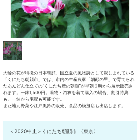
大輪の花が特徴の日本朝顔。国立夏の風物詩として親しまれている
「くにたち朝顔市」では、市内の生産農家「朝顔の里」で育てられ
たあんどん仕立ての“くにたち産の朝顔”が早朝６時から展示販売さ
れます。一鉢1,500円。着物・浴衣を着て購入の場合、割引特典
も。一鉢から宅配も可能です。
また地元野菜や江戸風鈴の販売、食品の模擬店も出店します。
＜2020中止＞くにたち朝顔市 〈東京〉