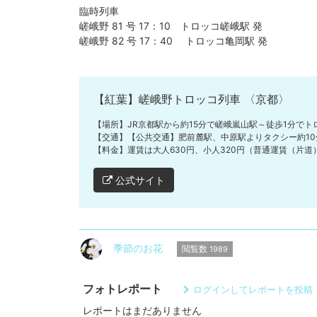
臨時列車
嵯峨野 81 号 17：10 トロッコ嵯峨駅 発
嵯峨野 82 号 17：40 トロッコ亀岡駅 発
【紅葉】嵯峨野トロッコ列車 〈京都〉
【場所】JR京都駅から約15分で嵯峨嵐山駅～徒歩1分でト
【交通】【公共交通】肥前麓駅、中原駅よりタクシー約10
【料金】運賃は大人630円、小人320円（普通運賃（片
公式サイト
季節のお花
閲覧数
1989
フォトレポート
ログインしてレポートを投稿
レポートはまだありません