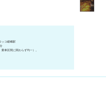
ロッコ嵯峨駅
分
道）乗車区間に関わらず均一）。