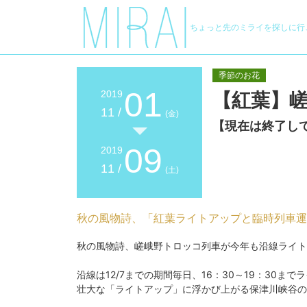
ちょっと先のミライを探しに行
季節のお花
01
2019
【紅葉】
11 /
(金)
【現在は終了し
09
2019
11 /
(土)
秋の風物詩、「紅葉ライトアップと臨時列車運
秋の風物詩、嵯峨野トロッコ列車が今年も沿線ライト
沿線は12/7までの期間毎日、16：30～19：30ま
壮大な「ライトアップ」に浮かび上がる保津川峡谷の