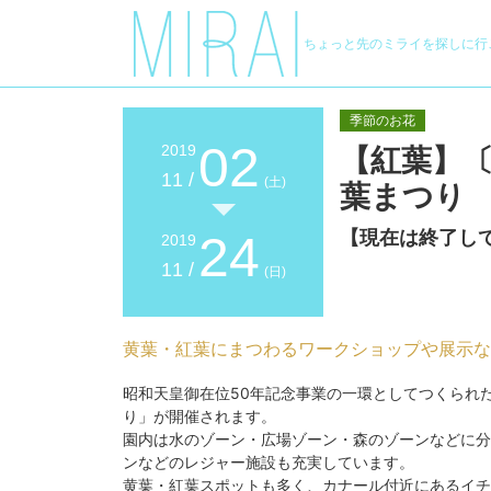
ちょっと先のミライを探しに行
季節のお花
02
2019
【紅葉】
11 /
(土)
葉まつり
【現在は終了し
24
2019
11 /
(日)
黄葉・紅葉にまつわるワークショップや展示な
昭和天皇御在位50年記念事業の一環としてつくられた
り」が開催されます。
園内は水のゾーン・広場ゾーン・森のゾーンなどに分
ンなどのレジャー施設も充実しています。
黄葉・紅葉スポットも多く、カナール付近にあるイチ