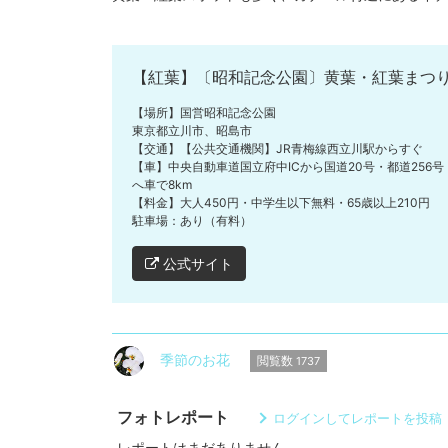
【紅葉】〔昭和記念公園〕黄葉・紅葉まつり
【場所】国営昭和記念公園
東京都立川市、昭島市
【交通】【公共交通機関】JR青梅線西立川駅からすぐ
【車】中央自動車道国立府中ICから国道20号・都道256号
へ車で8km
【料金】大人450円・中学生以下無料・65歳以上210円
駐車場：あり（有料）
公式サイト
季節のお花
閲覧数
1737
フォトレポート
ログインしてレポートを投稿
レポートはまだありません