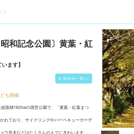
こう
〔昭和記念公園〕黄葉・紅
ています】
MIRAI一覧へ
ども開催
総面積180haの国営公園で、「黄葉・紅葉まつ
かれており、サイクリングやバーベキューガーデ
ョウ並木などはたくさんの人でにぎわいます。