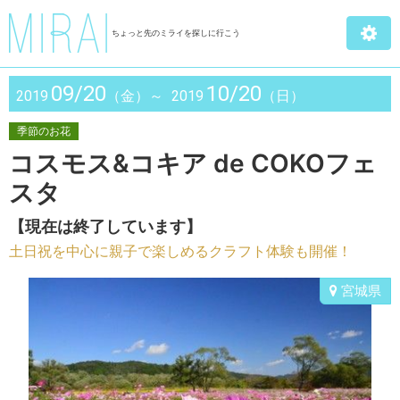
ちょっと先のミライを探しに行こう
09/20
10/20
2019
（金）～
2019
（日）
季節のお花
コスモス&コキア de COKOフェ
スタ
【現在は終了しています】
土日祝を中心に親子で楽しめるクラフト体験も開催！
宮城県