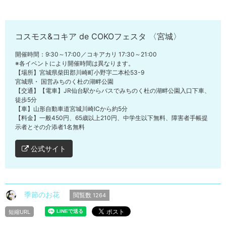
コスモス&コキア de COKOフェスタ 〈宮城〉
開催時間：9:30～17:00／コキアカリ 17:30～21:00
※各イベントにより開催時間は異なります。
【場所】宮城県柴田郡川崎町小野字二本松53-9
宮城県・ 国営みちのく杜の湖畔公園
【交通】【電車】JR仙台駅からバスでみちのく杜の湖畔公園入口下車、
徒歩5分
【車】山形自動車道宮城川崎ICから約5分
【料金】一般450円、65歳以上210円、中学生以下無料、障害者手帳提
示者とその介添者1名無料
公式サイト
季節のお花
閲覧数
1264
短縮URL